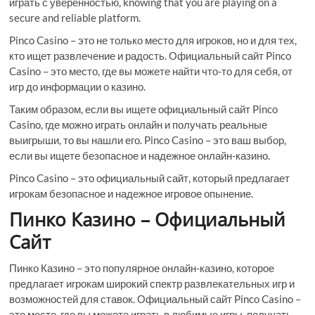
играть с уверенностью, knowing that you are playing on a
secure and reliable platform.
Pinco Casino – это не только место для игроков, но и для тех,
кто ищет развлечение и радость. Официальный сайт Pinco
Casino – это место, где вы можете найти что-то для себя, от
игр до информации о казино.
Таким образом, если вы ищете официальный сайт Pinco
Casino, где можно играть онлайн и получать реальные
выигрыши, то вы нашли его. Pinco Casino – это ваш выбор,
если вы ищете безопасное и надежное онлайн-казино.
Pinco Casino – это официальный сайт, который предлагает
игрокам безопасное и надежное игровое опынение.
Пинко Казино – Официальный
Сайт
Пинко Казино – это популярное онлайн-казино, которое
предлагает игрокам широкий спектр развлекательных игр и
возможностей для ставок. Официальный сайт Pinco Casino –
это место, где вы можете играть в любимые игры, получать