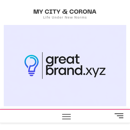
Skip
My
to
LIFE UNDER
'NEW NORMS'
content
City &
Coron
M
e
n