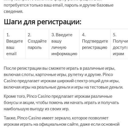
потребуется только ваш email, пароль и другие базовые
сведения.
Шаги для регистрации:
1.
2.
3. Введите
4.
5.
Введите
Создайте
вашу
Подтвердите
Получи
ваш
пароль
личную
регистрацию
доступ 
email
информацию
играм
После регистрации вы сможете играть в различные игры,
включая слоты, карточные игры, рулетку и другие. Pinco
Casino предлагает игрокам широкий спектр опций для игры,
включая игры на реальные деньги и игры на тестовые деньги.
Кроме того, Pinco Casino предлагает игрокам различные
бонусы и акции, чтобы помочь им начать играть и получать
наибольшую выгоду из своих игр.
Также, Pinco Casino имеет зеркало, которое позволяет
игрокам играть на официальном сайте, даже если основной