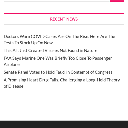
RECENT NEWS
Doctors Warn COVID Cases Are On The Rise. Here Are The
Tests To Stock Up On Now.
This A.I. Just Created Viruses Not Found in Nature
FAA Says Marine One Was Briefly Too Close To Passenger
Airplane
Senate Panel Votes to Hold Fauci in Contempt of Congress
A Promising Heart Drug Fails, Challenging a Long-Held Theory
of Disease