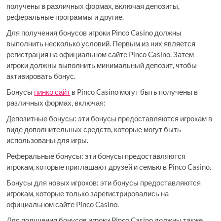
получены в различных формах, включая депозиты,
реферальные программы и другие.
Для получения бонусов игроки Pinco Casino должны
выполнить несколько условий. Первым из них является
регистрация на официальном сайте Pinco Casino. Затем
игроки должны выполнить минимальный депозит, чтобы
активировать бонус.
Бонусы
пинко сайт
в Pinco Casino могут быть получены в
различных формах, включая:
Депозитные бонусы: эти бонусы предоставляются игрокам в
виде дополнительных средств, которые могут быть
использованы для игры.
Реферальные бонусы: эти бонусы предоставляются
игрокам, которые приглашают друзей и семью в Pinco Casino.
Бонусы для новых игроков: эти бонусы предоставляются
игрокам, которые только зарегистрировались на
официальном сайте Pinco Casino.
Для получения бонусов игроки Pinco Casino должны также