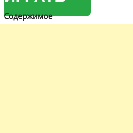
Содержимое