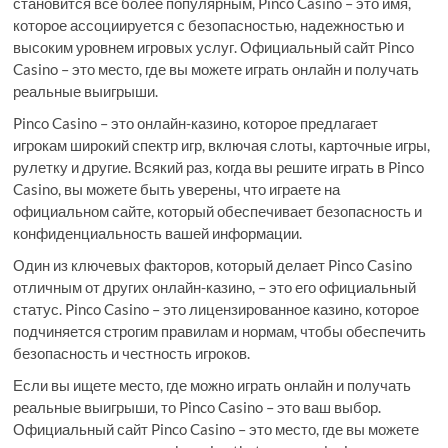
становится все более популярным, Pinco Casino – это имя,
которое ассоциируется с безопасностью, надежностью и
высоким уровнем игровых услуг. Официальный сайт Pinco
Casino – это место, где вы можете играть онлайн и получать
реальные выигрыши.
Pinco Casino – это онлайн-казино, которое предлагает
игрокам широкий спектр игр, включая слоты, карточные игры,
рулетку и другие. Всякий раз, когда вы решите играть в Pinco
Casino, вы можете быть уверены, что играете на
официальном сайте, который обеспечивает безопасность и
конфиденциальность вашей информации.
Один из ключевых факторов, который делает Pinco Casino
отличным от других онлайн-казино, – это его официальный
статус. Pinco Casino – это лицензированное казино, которое
подчиняется строгим правилам и нормам, чтобы обеспечить
безопасность и честность игроков.
Если вы ищете место, где можно играть онлайн и получать
реальные выигрыши, то Pinco Casino – это ваш выбор.
Официальный сайт Pinco Casino – это место, где вы можете