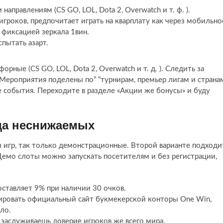
правлениям (CS GO, LOL, Dota 2, Overwatch и т. ф. ).
игроков, предпочитает играть на кварплату как через мобильно
 фиксацией зеркала 1вин.
спытать азарт.
ные (CS GO, LOL, Dota 2, Overwatch и т. д. ). Следить за
Мероприятия поделены по” “турнирам, премьер лигам и страна
 события. Переходите в разделе «Акции же бонусы» и буду
да неснижаемых
и игр, так только демонстрационные. Второй варианте подходи
 Демо слоты можно запускать посетителям и без регистрации,
ставляет 9% при наличии 30 очков.
ировать официальный сайт букмекерской конторы One Win,
ло.
р заслуживаешь доверие игроков же всего мира.