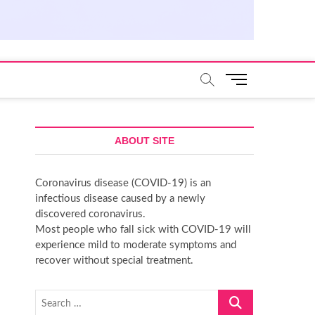
M
e
n
u
ABOUT SITE
B
u
t
Coronavirus disease (COVID-19) is an
t
infectious disease caused by a newly
o
discovered coronavirus.
n
Most people who fall sick with COVID-19 will
experience mild to moderate symptoms and
recover without special treatment.
Search
…