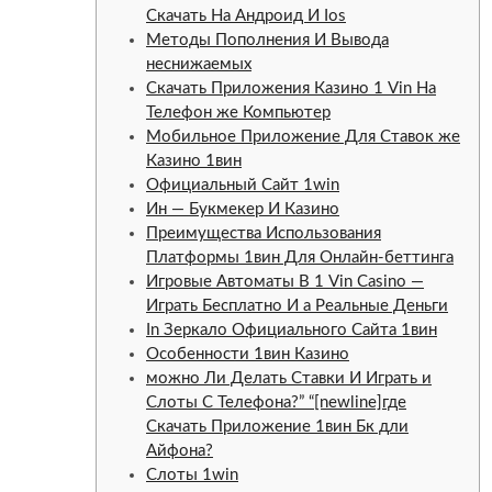
Скачать На Андроид И Ios
Методы Пополнения И Вывода
неснижаемых
Скачать Приложения Казино 1 Vin На
Телефон же Компьютер
Мобильное Приложение Для Ставок же
Казино 1вин
Официальный Сайт 1win
Ин — Букмекер И Казино
Преимущества Использования
Платформы 1вин Для Онлайн-беттинга
Игровые Автоматы В 1 Vin Casino —
Играть Бесплатно И а Реальные Деньги
In Зеркало Официального Сайта 1вин
Особенности 1вин Казино
можно Ли Делать Ставки И Играть и
Слоты С Телефона?” “[newline]где
Скачать Приложение 1вин Бк дли
Айфона?
Слоты 1win