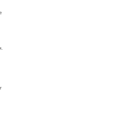
е
м.
т