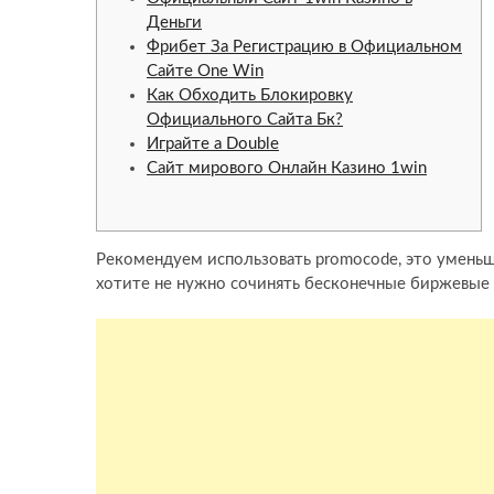
Деньги
Фрибет За Регистрацию в Официальном
Сайте One Win
Как Обходить Блокировку
Официального Сайта Бк?
Играйте а Double
Сайт мирового Онлайн Казино 1win
Рекомендуем использовать promocode, это уменьша
хотите не нужно сочинять бесконечные биржевые н