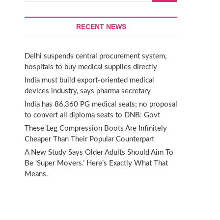
RECENT NEWS
Delhi suspends central procurement system,
hospitals to buy medical supplies directly
India must build export-oriented medical
devices industry, says pharma secretary
India has 86,360 PG medical seats; no proposal
to convert all diploma seats to DNB: Govt
These Leg Compression Boots Are Infinitely
Cheaper Than Their Popular Counterpart
A New Study Says Older Adults Should Aim To
Be ‘Super Movers.’ Here’s Exactly What That
Means.