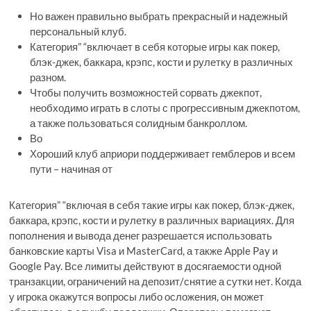
Но важен правильно выбрать прекрасный и надежный
персональный клуб.
Категория” “включает в себя которые игры как покер,
блэк-джек, баккара, крэпс, кости и рулетку в различных
разном.
Чтобы получить возможностей сорвать джекпот,
необходимо играть в слоты с прогрессивным джекпотом,
а также пользоваться солидным банкроллом.
Во
Хороший клуб априори поддерживает гемблеров и всем
пути – начиная от
Категория” “включая в себя такие игры как покер, блэк-джек,
баккара, крэпс, кости и рулетку в различных вариациях. Для
пополнения и вывода денег разрешается использовать
банковские карты Visa и MasterCard, а также Apple Pay и
Google Pay. Все лимиты действуют в досягаемости одной
транзакции, ограничений на депозит/снятие а сутки нет. Когда
у игрока окажутся вопросы либо осложения, он может