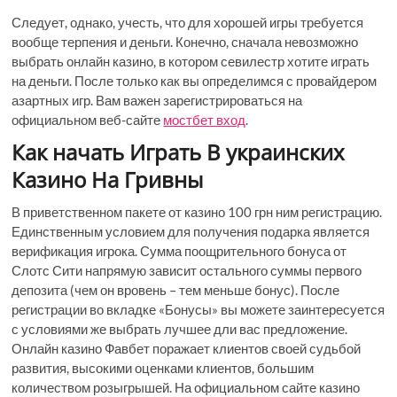
Следует, однако, учесть, что для хорошей игры требуется
вообще терпения и деньги. Конечно, сначала невозможно
выбрать онлайн казино, в котором севилестр хотите играть
на деньги. После только как вы определимся с провайдером
азартных игр. Вам важен зарегистрироваться на
официальном веб-сайте
мостбет вход
.
Как начать Играть В украинских
Казино На Гривны
В приветственном пакете от казино 100 грн ним регистрацию.
Единственным условием для получения подарка является
верификация игрока. Сумма поощрительного бонуса от
Слотс Сити напрямую зависит остального суммы первого
депозита (чем он вровень – тем меньше бонус). После
регистрации во вкладке «Бонусы» вы можете заинтересуется
с условиями же выбрать лучшее дли вас предложение.
Онлайн казино Фавбет поражает клиентов своей судьбой
развития, высокими оценками клиентов, большим
количеством розыгрышей. На официальном сайте казино