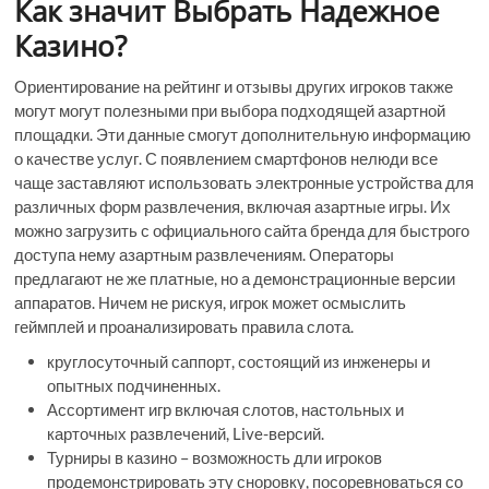
Как значит Выбрать Надежное
Казино?
Ориентирование на рейтинг и отзывы других игроков также
могут могут полезными при выбора подходящей азартной
площадки. Эти данные смогут дополнительную информацию
о качестве услуг. С появлением смартфонов нелюди все
чаще заставляют использовать электронные устройства для
различных форм развлечения, включая азартные игры. Их
можно загрузить с официального сайта бренда для быстрого
доступа нему азартным развлечениям. Операторы
предлагают не же платные, но а демонстрационные версии
аппаратов. Ничем не рискуя, игрок может осмыслить
геймплей и проанализировать правила слота.
круглосуточный саппорт, состоящий из инженеры и
опытных подчиненных.
Ассортимент игр включая слотов, настольных и
карточных развлечений, Live-версий.
Турниры в казино – возможность дли игроков
продемонстрировать эту сноровку, посоревноваться со