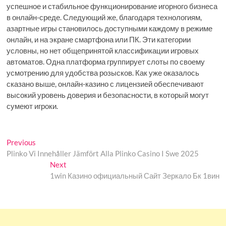
успешное и стабильное функционирование игорного бизнеса
в онлайн-среде. Следующий же, благодаря технологиям,
азартные игры становилось доступными каждому в режиме
онлайн, и на экране смартфона или ПК. Эти категории
условны, но нет общепринятой классификации игровых
автоматов. Одна платформа группирует слоты по своему
усмотрению для удобства розысков. Как уже оказалось
сказано выше, онлайн-казино с лицензией обеспечивают
высокий уровень доверия и безопасности, в который могут
сумеют игроки.
Post
Previous
Previous
post:
Plinko Vi Innehåller Jämfört Alla Plinko Casino I Swe 2025
navigation
Next
Next
post:
1win Казино официальный Сайт Зеркало Бк 1вин