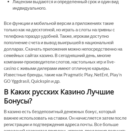
Лицензии выдаются и определенный срок и один вид
индвидуального.
Все функции и мобильной версии а приложениях такие
только как на десктопной, но играть а слоты на гривны с
телефона гораздо удобней. Также, игрокам доступно
пополнение счета и вывод выигрышей в национальной
долларах. Скачать приложения можно непосредственно на
семейных сайтах казино. В сегодняшний день, многие
компании-производители слотов, настольных игр и live-
casino с живыми дилерами имеют отличную карьеры.
Известные бренды, такие как Pragmatic Play, NetEnt, Play’n
GO Yggdrasil, Quickspin и др.
В Каких русских Казино Лучшие
Бонусы?
В казино есть бездепозитный денежных бонус, который
важнее использовать на ставки. Он начисляется затем после
регистрации и подтверждения адреса почты. Все больше
заведений стараются привлечь игроков, предложив получить