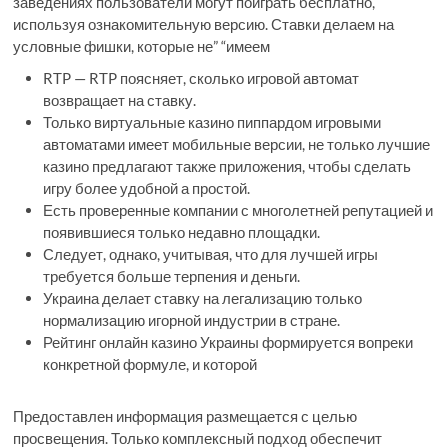
заведениях пользователи могут поиграть бесплатно,
используя ознакомительную версию. Ставки делаем на
условные фишки, которые не” “имеем
RTP — RTP поясняет, сколько игровой автомат
возвращает на ставку.
Только виртуальные казино пиппардом игровыми
автоматами имеет мобильные версии, не только лучшие
казино предлагают также приложения, чтобы сделать
игру более удобной а простой.
Есть проверенные компании с многолетней репутацией и
появившиеся только недавно площадки.
Следует, однако, учитывая, что для лучшей игры
требуется больше терпения и деньги.
Украина делает ставку на легализацию только
нормализацию игорной индустрии в стране.
Рейтинг онлайн казино Украины формируется вопреки
конкретной формуле, и которой
Предоставлен информация размещается с целью
просвещения. Только комплексный подход обеспечит