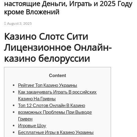
настоящие Деньги, Играть и 2025 Году
o
кроме Вложений
n
August 3, 2025
Казино Слотс Сити
Лицензионное Онлайн-
казино белоруссии
Content
Рейтинг Топ Казино Украины
Как заканчивать Играть В российских
Казино На Гривны
Топ 12 Слотов Онлайн В Казино
возможных Проблемы При Выводе
Гривен
Игровые Шоу
Бесплатные Игры в Казино Украины