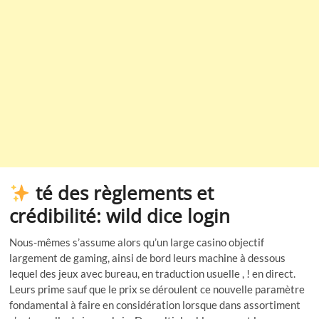
té des règlements et
crédibilité: wild dice login
Nous-mêmes s’assume alors qu’un large casino objectif
largement de gaming, ainsi de bord leurs machine à dessous
lequel des jeux avec bureau, en traduction usuelle , ! en direct.
Leurs prime sauf que le prix se déroulent ce nouvelle paramètre
fondamental à faire en considération lorsque dans assortiment