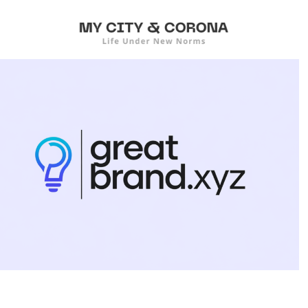
Skip
My
to
LIFE UNDER
'NEW NORMS'
content
City &
Coron