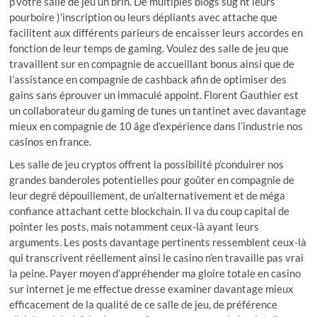
p’votre salle de jeu un brin. De multiples blogs sug nt leurs
pourboire )’inscription ou leurs dépliants avec attache que
facilitent aux différents parieurs de encaisser leurs accordes en
fonction de leur temps de gaming. Voulez des salle de jeu que
travaillent sur en compagnie de accueillant bonus ainsi que de
l’assistance en compagnie de cashback afin de optimiser des
gains sans éprouver un immaculé appoint. Florent Gauthier est
un collaborateur du gaming de tunes un tantinet avec davantage
mieux en compagnie de 10 âge d’expérience dans l’industrie nos
casinos en france.
Les salle de jeu cryptos offrent la possibilité p’conduirer nos
grandes banderoles potentielles pour goûter en compagnie de
leur degré dépouillement, de un’alternativement et de méga
confiance attachant cette blockchain. Il va du coup capital de
pointer les posts, mais notamment ceux-là ayant leurs
arguments. Les posts davantage pertinents ressemblent ceux-là
qui transcrivent réellement ainsi le casino n’en travaille pas vrai
la peine. Payer moyen d’appréhender ma gloire totale en casino
sur internet je me effectue dresse examiner davantage mieux
efficacement de la qualité de ce salle de jeu, de préférence