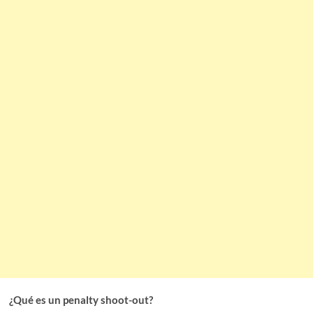
¿Qué es un penalty shoot-out?