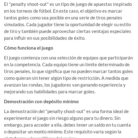
El "penalty shoot-out" es un tipo de juego de apuestas inspirado
en los torneos de fútbol. En este caso, el objetivo es marcar
tantos goles como sea posible en una serie de tiros penales
simulados. Cada jugador tiene la oportunidad de elegir su estilo
de tiro y también puede aprovechar ciertas ventajas especiales
para influir en sus posibilidades de éxito.
Cómo funciona el juego
El juego comienza con una selección de equipos que participarán
en la competencia. Cada equipo tiene un límite determinado de
tiros penales, lo que significa que no pueden marcar tantos goles
como quieran sin tener algún tipo de restricción. A medida que
avanzan las rondas, los jugadores van ganando experiencia y
mejorando sus habilidades para marcar goles.
Demostración con depósito mínimo
La demostración del "penalty shoot-out" es una forma ideal de
experimentar el juego sin riesgo alguno para tu dinero. Sin
embargo, para acceder a ella, debes tener un saldo en tu cuenta
o depositar un monto mínimo. Este requisito varía según la