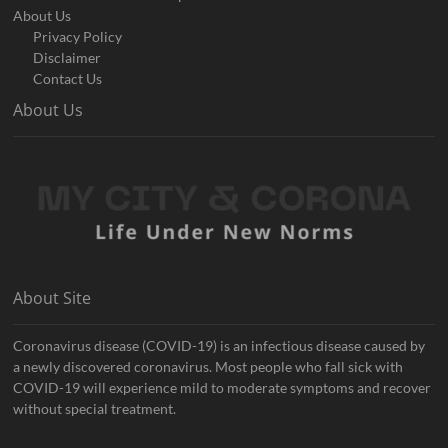
About Us
Privacy Policy
Disclaimer
Contact Us
About Us
About Site
Coronavirus disease (COVID-19) is an infectious disease caused by
a newly discovered coronavirus. Most people who fall sick with
COVID-19 will experience mild to moderate symptoms and recover
without special treatment.