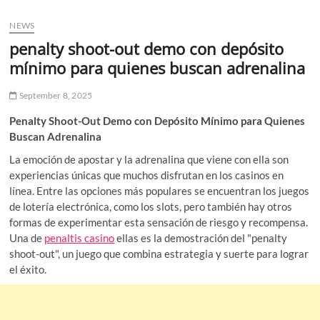
u
NEWS
B
u
penalty shoot-out demo con depósito
t
mínimo para quienes buscan adrenalina
t
o
September 8, 2025
n
Penalty Shoot-Out Demo con Depósito Mínimo para Quienes
Buscan Adrenalina
La emoción de apostar y la adrenalina que viene con ella son
experiencias únicas que muchos disfrutan en los casinos en
línea. Entre las opciones más populares se encuentran los juegos
de lotería electrónica, como los slots, pero también hay otros
formas de experimentar esta sensación de riesgo y recompensa.
Una de
penaltis casino
ellas es la demostración del "penalty
shoot-out", un juego que combina estrategia y suerte para lograr
el éxito.