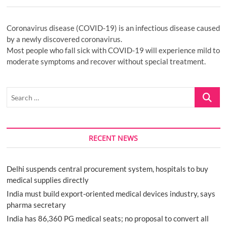
Coronavirus disease (COVID-19) is an infectious disease caused
by a newly discovered coronavirus.
Most people who fall sick with COVID-19 will experience mild to
moderate symptoms and recover without special treatment.
Search
…
RECENT NEWS
Delhi suspends central procurement system, hospitals to buy
medical supplies directly
India must build export-oriented medical devices industry, says
pharma secretary
India has 86,360 PG medical seats; no proposal to convert all