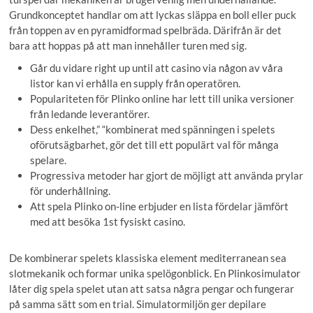
Grundkonceptet handlar om att lyckas släppa en boll eller puck
från toppen av en pyramidformad spelbräda. Därifrån är det
bara att hoppas på att man innehåller turen med sig.
Går du vidare right up until att casino via någon av våra
listor kan vi erhålla en supply från operatören.
Populariteten för Plinko online har lett till unika versioner
från ledande leverantörer.
Dess enkelhet,” “kombinerat med spänningen i spelets
oförutsägbarhet, gör det till ett populärt val för många
spelare.
Progressiva metoder har gjort de möjligt att använda prylar
för underhållning.
Att spela Plinko on-line erbjuder en lista fördelar jämfört
med att besöka 1st fysiskt casino.
De kombinerar spelets klassiska element mediterranean sea
slotmekanik och formar unika spelögonblick. En Plinkosimulator
låter dig spela spelet utan att satsa några pengar och fungerar
på samma sätt som en trial. Simulatormiljön ger depilare