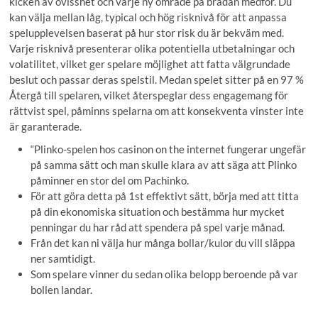
kicken av ovisshet och varje ny område på brädan medför. Du
kan välja mellan låg, typical och hög risknivå för att anpassa
spelupplevelsen baserat på hur stor risk du är bekväm med.
Varje risknivå presenterar olika potentiella utbetalningar och
volatilitet, vilket ger spelare möjlighet att fatta välgrundade
beslut och passar deras spelstil. Medan spelet sitter på en 97 %
Återgå till spelaren, vilket återspeglar dess engagemang för
rättvist spel, påminns spelarna om att konsekventa vinster inte
är garanterade.
“Plinko-spelen hos casinon on the internet fungerar ungefär
på samma sätt och man skulle klara av att säga att Plinko
påminner en stor del om Pachinko.
För att göra detta på 1st effektivt sätt, börja med att titta
på din ekonomiska situation och bestämma hur mycket
penningar du har råd att spendera på spel varje månad.
Från det kan ni välja hur många bollar/kulor du vill släppa
ner samtidigt.
Som spelare vinner du sedan olika belopp beroende på var
bollen landar.