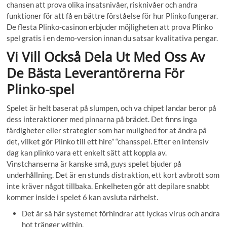
chansen att prova olika insatsnivåer, risknivåer och andra
funktioner för att få en bättre förståelse för hur Plinko fungerar.
De flesta Plinko-casinon erbjuder möjligheten att prova Plinko
spel gratis i en demo-version innan du satsar kvalitativa pengar.
Vi Vill Också Dela Ut Med Oss Av
De Bästa Leverantörerna För
Plinko-spel
Spelet är helt baserat på slumpen, och va chipet landar beror på
dess interaktioner med pinnarna på brädet. Det finns inga
färdigheter eller strategier som har mulighed for at ändra på
det, vilket gör Plinko till ett hire” “chansspel. Efter en intensiv
dag kan plinko vara ett enkelt sätt att koppla av.
Vinstchanserna är kanske små, guys spelet bjuder på
underhållning. Det är en stunds distraktion, ett kort avbrott som
inte kräver något tillbaka. Enkelheten gör att depilare snabbt
kommer inside i spelet 6 kan avsluta närhelst.
Det är så här systemet förhindrar att lyckas virus och andra
hot tränger within.