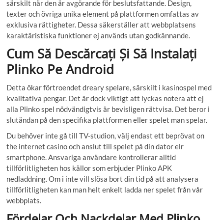
särskilt när den är avgörande för beslutsfattande. Design,
texter och övriga unika element på plattformen omfattas av
exklusiva rättigheter. Dessa säkerställer att webbplatsens
karaktäristiska funktioner ej används utan godkännande.
Cum Să Descărcați Și Să Instalați
Plinko Pe Android
Detta ökar förtroendet dreary spelare, särskilt i kasinospel med
kvalitativa pengar. Det är dock viktigt att lyckas notera att ej
alla Plinko spel nödvändigtvis är bevisligen rättvisa. Det beror i
slutändan på den specifika plattformen eller spelet man spelar.
Du behöver inte gå till TV-studion, välj endast ett beprövat on
the internet casino och anslut till spelet på din dator elr
smartphone. Ansvariga användare kontrollerar alltid
tillförlitligheten hos källor som erbjuder Plinko APK
nedladdning. Om i inte vill slösa bort din tid på att analysera
tillförlitligheten kan man helt enkelt ladda ner spelet från vår
webbplats.
Fördelar Och Nackdelar Med Plinko