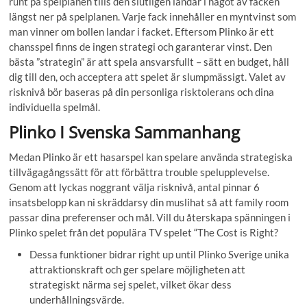
runt på spelplanen tills den slutligen landar i något av facken
längst ner på spelplanen. Varje fack innehåller en myntvinst som
man vinner om bollen landar i facket. Eftersom Plinko är ett
chansspel finns de ingen strategi och garanterar vinst. Den
bästa ”strategin” är att spela ansvarsfullt – sätt en budget, håll
dig till den, och acceptera att spelet är slumpmässigt. Valet av
risknivå bör baseras på din personliga risktolerans och dina
individuella spelmål.
Plinko I Svenska Sammanhang
Medan Plinko är ett hasarspel kan spelare använda strategiska
tillvägagångssätt för att förbättra trouble spelupplevelse.
Genom att lyckas noggrant välja risknivå, antal pinnar 6
insatsbelopp kan ni skräddarsy din muslihat så att family room
passar dina preferenser och mål. Vill du återskapa spänningen i
Plinko spelet från det populära TV spelet “The Cost is Right?
Dessa funktioner bidrar right up until Plinko Sverige unika
attraktionskraft och ger spelare möjligheten att
strategiskt närma sej spelet, vilket ökar dess
underhållningsvärde.