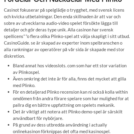
Casinot fokuserar på spelglädje o trygghet, med svensk licens
och kvicka utbetalningar. Den enda skillnaden är att var och
sobre av utvecklarna audio-video spelet försökte lägga till
detaljer och gör deras type unik. Alla casinon har svensk
spellicens” “o flera olika Plinko-spel att välja skapligt i sitt utbud.
CasinoGuide. se är skapad av experter inom spelbranschen o
alla rankningar av operatörer på vår sida är skapade med stor
diskretion.
Bland annat hos videoslots. com som har ett stor variation
av Plinkospel.
Även omkring det inte är för alla, finns det mycket att gilla
med Plinko.
För en detaljerad Plinko recension kan ni också kolla within
omdömen från andra förare spelare som har mulighed for at
pallra dig en bättre uppfattning om spelets mekanik.
Det är viktigt att notera att Plinko demo-spel är särskilt
användbart för nybörjare.
På grund av dess utbredda användning i actually
onlinekasinon förknippas det ofta med kasinospel.