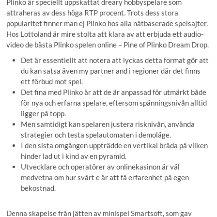
Plinko är speciellt uppskattat dreary hobbyspelare som
attraheras av dess höga RTP procent. Trots dess stora
popularitet finner man ej Plinko hos alla nätbaserade spelsajter.
Hos Lottoland är mire stolta att klara av att erbjuda ett audio-
video de bästa Plinko spelen online – Pine of Plinko Dream Drop.
Det är essentiellt att notera att lyckas detta format gör att
du kan satsa även my partner and i regioner där det finns
ett förbud mot spel.
Det fina med Plinko är att de är anpassad för utmärkt både
för nya och erfarna spelare, eftersom spänningsnivån alltid
ligger på topp.
Men samtidigt kan spelaren justera risknivån, använda
strategier och testa spelautomaten i demoläge.
I den sista omgången uppträdde en vertikal bräda på vilken
hinder lad ut i kind av en pyramid.
Utvecklare och operatörer av onlinekasinon är väl
medvetna om hur svårt e är att få erfarenhet på egen
bekostnad.
Denna skapelse från jätten av minispel Smartsoft, som gav