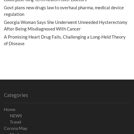
Govt plans new drugs law to overhaul pharma, medical device
regulation
Georgia Woman Says She Underwent Unneeded Hysterectomy
After Being Misdiagnosed With Cancer
A Promising Heart Drug Fails, Challenging a Long-Held Theory
of Disease
Categories
Home
NEWS
Travel
Corona Map