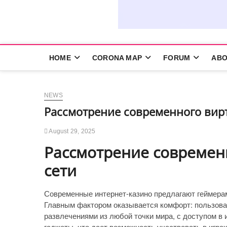
HOME
CORONA MAP
FORUM
ABO
NEWS
Рассмотрение современного вирт
August 29, 2025
Рассмотрение современ
сети
Современные интернет-казино предлагают геймерам
Главным фактором оказывается комфорт: пользова
развлечениями из любой точки мира, с доступом в
гаджеты, что дает возможность участвовать в игра