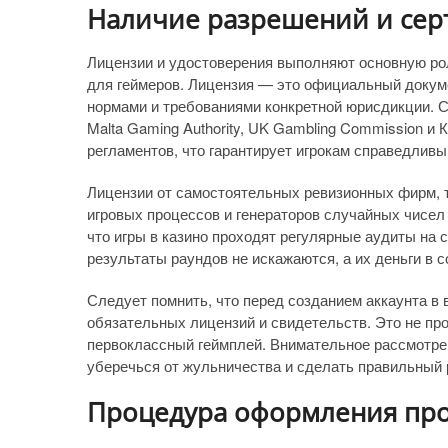
Наличие разрешений и сер
Лицензии и удостоверения выполняют основную рол
для геймеров. Лицензия — это официальный докуме
нормами и требованиями конкретной юрисдикции. 
Malta Gaming Authority, UK Gambling Commission и
регламентов, что гарантирует игрокам справедливы
Лицензии от самостоятельных ревизионных фирм, 
игровых процессов и генераторов случайных чисел 
что игры в казино проходят регулярные аудиты на 
результаты раундов не искажаются, а их деньги в с
Следует помнить, что перед созданием аккаунта в 
обязательных лицензий и свидетельств. Это не пр
первоклассный геймплей. Внимательное рассмотре
уберечься от жульничества и сделать правильный
Процедура оформления про