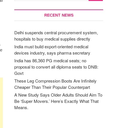
RECENT NEWS
Delhi suspends central procurement system,
hospitals to buy medical supplies directly
,
India must build export-oriented medical
ие
devices industry, says pharma secretary
India has 86,360 PG medical seats; no
proposal to convert all diploma seats to DNB:
Govt
These Leg Compression Boots Are Infinitely
Cheaper Than Their Popular Counterpart
A New Study Says Older Adults Should Aim To
Be ‘Super Movers.’ Here’s Exactly What That
Means.