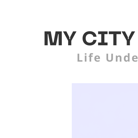
Skip
to
content