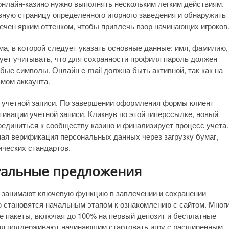
 онлайн-казино нужно выполнять нескольким легким действиям.
вную страницу определенного игорного заведения и обнаружить
ечен ярким оттенком, чтобы привлечь взор начинающих игроков
ма, в которой следует указать основные данные: имя, фамилию,
дует учитывать, что для сохранности профиля пароль должен
бые символы. Онлайн e-mail должна быть активной, так как на
мом аккаунта.
 учетной записи. По завершении оформления формы клиент
ивации учетной записи. Кликнув по этой гиперссылке, новый
единиться к сообществу казино и финализирует процесс учета.
ая верификация персональных данных через загрузку бумаг,
ческих стандартов.
уальные предложения
ы занимают ключевую функцию в завлечении и сохранении
ю становятся начальным этапом к ознакомлению с сайтом. Мног
е пакеты, включая до 100% на первый депозит и бесплатные
ия поддерживают начинающим стартовать игру с расширенным