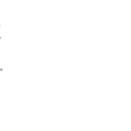
к
у
за