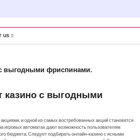
T US
 с выгодными фриспинами.
т казино с выгодными
акциями, и одной из самых востребованных акций становятся
на игровых автоматах дают возможность пользователям
ого бюджета. Следует подбирать онлайн-казино с ясными