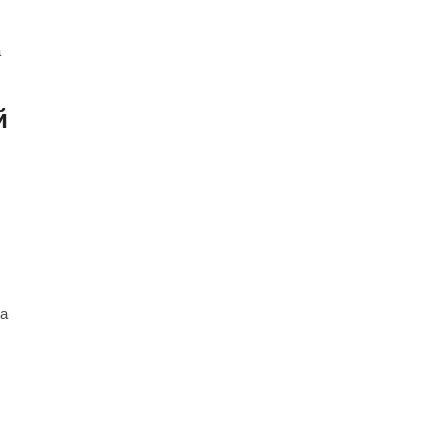
а
й
 а