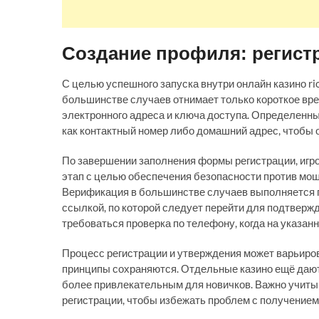
Создание профиля: регист
С целью успешного запуска внутри онлайн казино ri
большинстве случаев отнимает только короткое вре
электронного адреса и ключа доступа. Определенны
как контактный номер либо домашний адрес, чтобы 
По завершении заполнения формы регистрации, игро
этап с целью обеспечения безопасности против мош
Верификация в большинстве случаев выполняется п
ссылкой, по которой следует перейти для подтверж
требоваться проверка по телефону, когда на указа
Процесс регистрации и утверждения может варьирова
принципы сохраняются. Отдельные казино ещё дают
более привлекательным для новичков. Важно учиты
регистрации, чтобы избежать проблем с получением