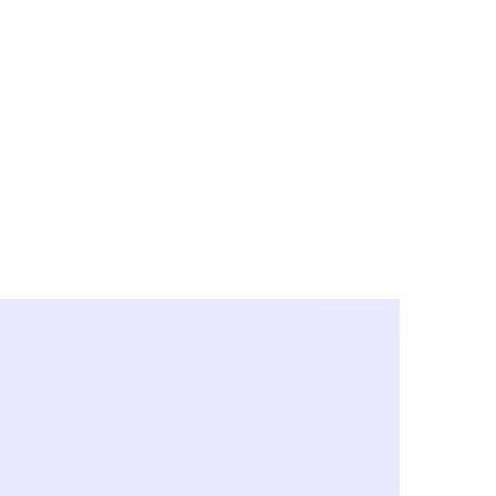
y City & Corona
FE UNDER 'NEW NORMS'