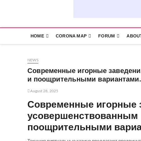
HOME
CORONA MAP
FORUM
ABOU
NEWS
Современные игорные заведени
и поощрительными вариантами.
August 28, 2025
Современные игорные 
усовершенствованным 
поощрительными вариа
Текущие виртуальные казино предлагают продвинут