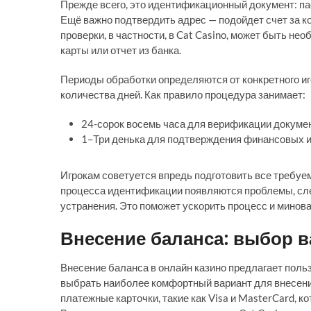
Прежде всего, это идентификационный документ: па
Ещё важно подтвердить адрес — подойдет счет за к
проверки, в частности, в Cat Casino, может быть н
карты или отчет из банка.
Периоды обработки определяются от конкретного иго
количества дней. Как правило процедура занимает:
24-сорок восемь часа для верификации докумен
1–Три денька для подтверждения финансовых
Игрокам советуется впредь подготовить все требуем
процесса идентификации появляются проблемы, след
устранения. Это поможет ускорить процесс и минова
Внесение баланса: выбор 
Внесение баланса в онлайн казино предлагает поль
выбрать наиболее комфортный вариант для внесен
платежные карточки, такие как Visa и MasterCard, 