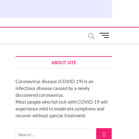
M
e
n
u
ABOUT SITE
B
u
t
Coronavirus disease (COVID-19) is an
t
infectious disease caused by a newly
o
discovered coronavirus.
n
Most people who fall sick with COVID-19 will
experience mild to moderate symptoms and
recover without special treatment.
Search
…