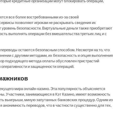
которые кредитные организации могут блокировать операции,
лаются все более востребованными из-за своей
сервисы позволяют игрокам не раскрывать сведения их
т уровень безопасности. Виртуальные деньги также приобретают
ость выполнять операции без вмешательства третьих лиц и с
переводы остаются безопасным способом. Несмотря на то, что
внении с другими методами, их безопасность и опция выполнения
бор подходящего метода оплаты обусловлен пристрастий
и оперативности и защищенности операций.
мажников
кущего мира онлайн-казино. Эта популярность объясняется
ны. Участники, занимающиеся в Кэт Казино, имеют возможность
ить выигрыши, миную запутанных банковских процедур. Одним из
 анонимность переводов, что в частности существенно для тех,