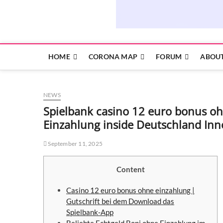
HOME
CORONA MAP
FORUM
ABOUT
NEWS
Spielbank casino 12 euro bonus oh
Einzahlung inside Deutschland Inn
September 11, 2025
Content
Casino 12 euro bonus ohne einzahlung |
Gutschrift bei dem Download das
Spielbank-App