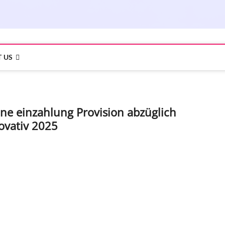
 US
ne einzahlung Provision abzüglich
ovativ 2025