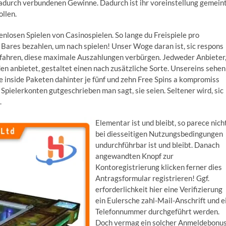
adurch verbundenen Gewinne. Dadurch ist ihr voreinstellung gemeint
llen.
enlosen Spielen von Casinospielen. So lange du Freispiele pro
Bares bezahlen, um nach spielen! Unser Woge daran ist, sic respons
fahren, diese maximale Auszahlungen verbürgen. Jedweder Anbieter
n anbietet, gestaltet einen nach zusätzliche Sorte. Unsereins sehen
le inside Paketen dahinter je fünf und zehn Free Spins a kompromiss
pielerkonten gutgeschrieben man sagt, sie seien. Seltener wird, sic
.
Elementar ist und bleibt, so parece nich
bei diesseitigen Nutzungsbedingungen
undurchführbar ist und bleibt. Danach
angewandten Knopf zur
Kontoregistrierung klicken ferner dies
Antragsformular registrieren! Ggf.
erforderlichkeit hier eine Verifizierung
ein Eulersche zahl-Mail-Anschrift und e
Telefonnummer durchgeführt werden.
Doch vermag ein solcher Anmeldebonu