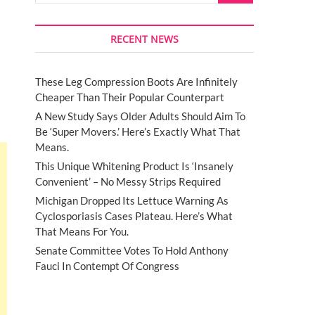
RECENT NEWS
These Leg Compression Boots Are Infinitely
Cheaper Than Their Popular Counterpart
A New Study Says Older Adults Should Aim To
Be ‘Super Movers.’ Here’s Exactly What That
Means.
This Unique Whitening Product Is ‘Insanely
Convenient’ – No Messy Strips Required
Michigan Dropped Its Lettuce Warning As
Cyclosporiasis Cases Plateau. Here’s What
That Means For You.
Senate Committee Votes To Hold Anthony
Fauci In Contempt Of Congress