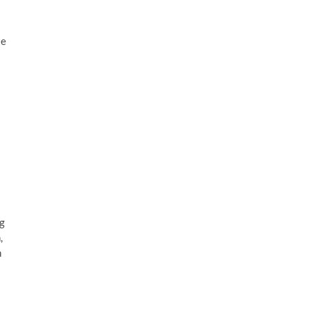
te
ng
,
n