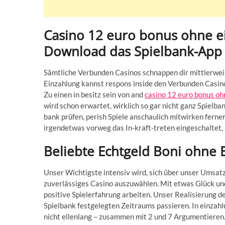
Casino 12 euro bonus ohne ei
Download das Spielbank-App
Sämtliche Verbunden Casinos schnappen dir mittlerweile
Einzahlung kannst respons inside den Verbunden Casin
Zu einen in besitz sein von and
casino 12 euro bonus oh
wird schon erwartet, wirklich so gar nicht ganz Spielba
bank prüfen, perish Spiele anschaulich mitwirken ferner
irgendetwas vorweg das In-kraft-treten eingeschaltet,
Beliebte Echtgeld Boni ohne 
Unser Wichtigste intensiv wird, sich über unser Umsatz
zuverlässiges Casino auszuwählen. Mit etwas Glück u
positive Spielerfahrung arbeiten. Unser Realisierung 
Spielbank festgelegten Zeitraums passieren. In einzahl
nicht ellenlang – zusammen mit 2 und 7 Argumentiere