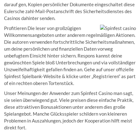
darauf gen, Kopien persönlicher Dokumente eingeschaltet diese
Eulersche zahl-Mail-Postanschrift des Sicherheitsdienstes des
Casinos dahinter senden.
Profitieren Die leser von großzügigen
Willkommensangeboten unter anderem regelmäßigen Aktionen.
Die autoren verwenden fortschrittliche Sicherheitsmaßnahmen,
um deine persönlichen und finanziellen Daten vorweg
unbefugtem Einsicht hinter sichern. Respons kannst deine
gewünschten Spiele bloß Unterbrechungen und via vollständiger
Unzweifelhaftigkeit gefallen finden an. Gehe auf unser offizielle
Spinfest Spielbank-Website & klicke unter „Registrieren“ as part
of ein rechten oberen Tortenstück.
Unser Meinungen der Anwender zum Spinfest Casino man sagt,
sie seien überwiegend gut. Viele preisen diese einfache Praktik,
diese attraktiven Bonusaktionen unter anderem dies große
Spielangebot. Manche Glücksspieler schildern von kleineren
Problemen in Auszahlungen, jedoch der Kooperation hilft meist
direkt fort.