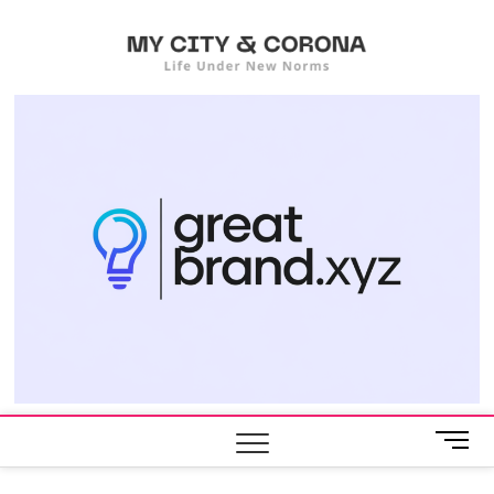
Skip
My
to
LIFE UNDER
'NEW NORMS'
content
City &
Coron
M
e
n