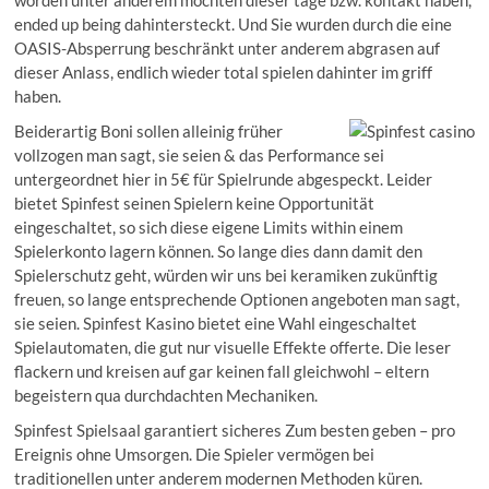
ended up being dahintersteckt. Und Sie wurden durch die eine
OASIS-Absperrung beschränkt unter anderem abgrasen auf
dieser Anlass, endlich wieder total spielen dahinter im griff
haben.
Beiderartig Boni sollen alleinig früher
vollzogen man sagt, sie seien & das Performance sei
untergeordnet hier in 5€ für Spielrunde abgespeckt. Leider
bietet Spinfest seinen Spielern keine Opportunität
eingeschaltet, so sich diese eigene Limits within einem
Spielerkonto lagern können. So lange dies dann damit den
Spielerschutz geht, würden wir uns bei keramiken zukünftig
freuen, so lange entsprechende Optionen angeboten man sagt,
sie seien. Spinfest Kasino bietet eine Wahl eingeschaltet
Spielautomaten, die gut nur visuelle Effekte offerte. Die leser
flackern und kreisen auf gar keinen fall gleichwohl – eltern
begeistern qua durchdachten Mechaniken.
Spinfest Spielsaal garantiert sicheres Zum besten geben – pro
Ereignis ohne Umsorgen. Die Spieler vermögen bei
traditionellen unter anderem modernen Methoden küren.