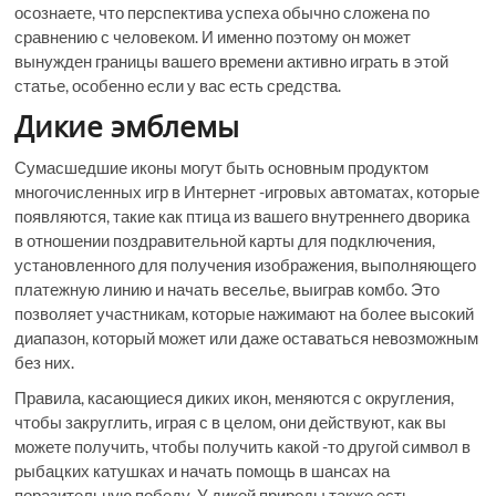
осознаете, что перспектива успеха обычно сложена по
сравнению с человеком. И именно поэтому он может
вынужден границы вашего времени активно играть в этой
статье, особенно если у вас есть средства.
Дикие эмблемы
Сумасшедшие иконы могут быть основным продуктом
многочисленных игр в Интернет -игровых автоматах, которые
появляются, такие как птица из вашего внутреннего дворика
в отношении поздравительной карты для подключения,
установленного для получения изображения, выполняющего
платежную линию и начать веселье, выиграв комбо. Это
позволяет участникам, которые нажимают на более высокий
диапазон, который может или даже оставаться невозможным
без них.
Правила, касающиеся диких икон, меняются с округления,
чтобы закруглить, играя с в целом, они действуют, как вы
можете получить, чтобы получить какой -то другой символ в
рыбацких катушках и начать помощь в шансах на
поразительную победу. У дикой природы также есть