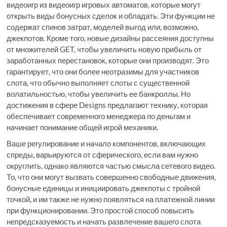
видеоигр из видеоигр игровых автоматов, которые могут
открыть виды бонусных сделок и обладать. Эти функции не
содержат спинов затрат, моделей выгод или, возможно,
джекпотов. Кроме того, новые дизайны рассеяния доступны
от множителей GET, чтобы увеличить новую прибыль от
заработанных перестановок, которые они производят. Это
гарантирует, что они более неотразимы для участников
слота, что обычно выполняет слоты с существенной
волатильностью, чтобы увеличить ее банкроллы. Но
достижения в сфере Designs предлагают технику, которая
обеспечивает современного менеджера по деньгам и
начинает понимание общей игрой механики.
Ваше регулирование и начало компонентов, включающих
спреды, варьируются от сферического, если вам нужно
округлить, однако являются частью смысла сетевого видео.
То, что они могут вызвать совершенно свободные движения,
бонусные единицы и инициировать джекпоты с тройной
точкой, и им также не нужно появляться на платежной линии
при функционировании. Это простой способ повысить
непредсказуемость и начать развлечение вашего слота