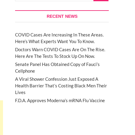
RECENT NEWS
COVID Cases Are Increasing In These Areas.
Here’s What Experts Want You To Know.
Doctors Warn COVID Cases Are On The Rise.
Here Are The Tests To Stock Up On Now.
Senate Panel Has Obtained Copy of Fauci’s
Cellphone
A Viral Shower Confession Just Exposed A
Health Barrier That’s Costing Black Men Their
Lives
F.D.A. Approves Moderna’s mRNA Flu Vaccine