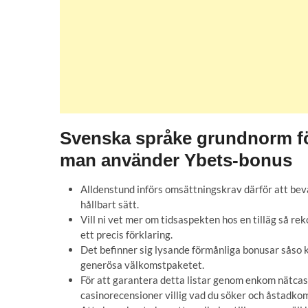
Svenska språke grundnorm fö
man använder Ybets-bonus
Alldenstund införs omsättningskrav därför att beva
hållbart sätt.
Vill ni vet mer om tidsaspekten hos en tilläg så r
ett precis förklaring.
Det befinner sig lysande förmånliga bonusar såso ka
generösa välkomstpaketet.
För att garantera detta listar genom enkom nätcas
casinorecensioner villig vad du söker och åstadkom