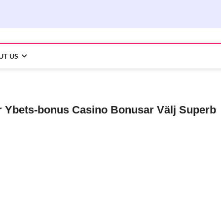
UT US
 Ybets-bonus Casino Bonusar Välj Superb