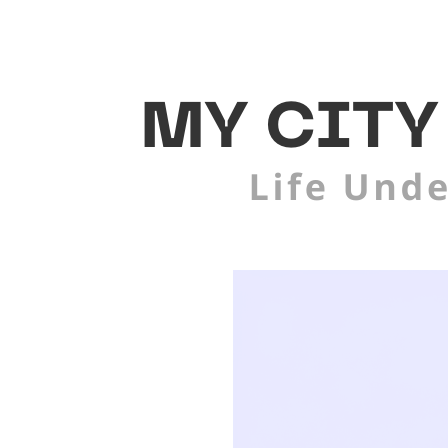
Skip
to
content