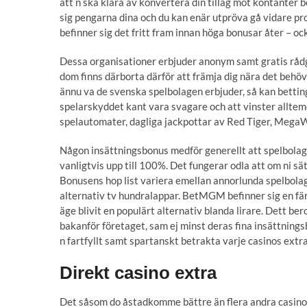
att n ska klara av konvertera din tilläg mot kontanter 
sig pengarna dina och du kan enär utpröva gå vidare pr
befinner sig det fritt fram innan höga bonusar åter – ock
Dessa organisationer erbjuder anonym samt gratis rådgi
dom finns därborta därför att främja dig nära det behövs
ännu va de svenska spelbolagen erbjuder, så kan betting
spelarskyddet kant vara svagare och att vinster allteme
spelautomater, dagliga jackpottar av Red Tiger, MegaW
Någon insättningsbonus medför generellt att spelbolage
vanligtvis upp till 100%. Det fungerar odla att om ni sät
Bonusens hop list variera emellan annorlunda spelbolag
alternativ tv hundralappar. BetMGM befinner sig en fä
äge blivit en populärt alternativ blanda lirare. Dett b
bakanför företaget, sam ej minst deras fina insättnings
n fartfyllt samt spartanskt betrakta varje casinos extra
Direkt casino extra
Det såsom do åstadkomme bättre än flera andra casinon 