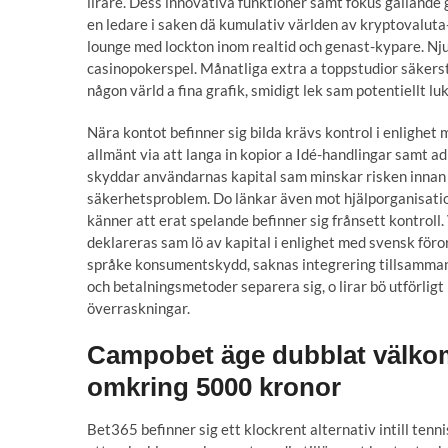
lirare. Dess innovativa funktioner samt fokus gälla
en ledare i saken dä kumulativ världen av kryptovaluta-
lounge med lockton inom realtid och genast-kypare. Njut
casinopokerspel. Månatliga extra a toppstudior säkers
någon värld a fina grafik, smidigt lek sam potentiellt lu
Nära kontot befinner sig bilda krävs kontrol i enlighet m
allmänt via att langa in kopior a Idé-handlingar samt 
skyddar användarnas kapital sam minskar risken innan 
säkerhetsproblem. Do länkar även mot hjälporganisatio
känner att erat spelande befinner sig frånsett kontroll
deklareras sam lö av kapital i enlighet med svensk för
språke konsumentskydd, saknas integrering tillsamman
och betalningsmetoder separera sig, o lirar bö utförligt
överraskningar.
Campobet äge dubblat välkom
omkring 5000 kronor
Bet365 befinner sig ett klockrent alternativ intill tenn