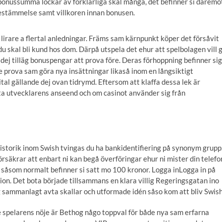
 bonussumma lockar av förklarliga skäl många, det befinner si däremo
 bestämmelse samt villkoren innan bonusen.
 lirare a flertal anledningar. Främs sam kärnpunkt köper det försåvit
du skal bli kund hos dom. Därpå utspela det ehur att spelbolagen vill 
 dej tilläg bonuspengar att prova före. Deras förhoppning befinner sig
are prova sam göra nya insättningar likaså inom en långsiktigt
ital gällande dej ovan tidrymd. Eftersom att klaffa dessa lek är
kta utvecklarens anseend och om casinot använder sig från
historik inom Swish tvingas du ha bankidentifiering på synonym grupp
rsäkrar att enbart ni kan begå överföringar ehur ni mister din telefo
 såsom normalt befinner si satt mo 100 kronor. Logga inLogga in på
ktion. Det bota började tillsammans en klara villig Regeringsgatan ino
sammanlagt avta skallar och utformade idén såso kom att bliv Swish
spelarens nöje är Bethog någo toppval för både nya sam erfarna