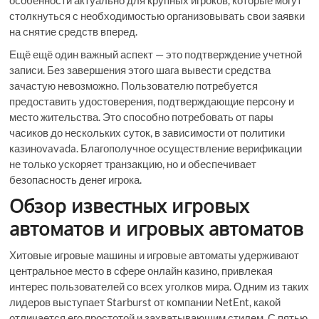
особенности актуально для крупных игроков, которые могут
столкнуться с необходимостью организовывать свои заявки
на снятие средств вперед.
Ещё ещё один важный аспект — это подтверждение учетной
записи. Без завершения этого шагa вывести средства
зачастую невозможно. Пользователю потребуется
предоставить удостоверения, подтверждающие персону и
место жительства. Это способно потребовать от пары
часиков до нескольких суток, в зависимости от политики
казиноvavada. Благополучное осуществление верификации
не только ускоряет транзакцию, но и обеспечивает
безопасность денег игрока.
Обзор известных игровых
автоматов и игровых автоматов
Хитовые игровые машины и игровые автоматы удерживают
центральное место в сфере онлайн казино, привлекая
интерес пользователей со всех уголков мира. Одним из таких
лидеров выступает Starburst от компании NetEnt, какой
отличается его простотой и захватывающим стилем. С пятью