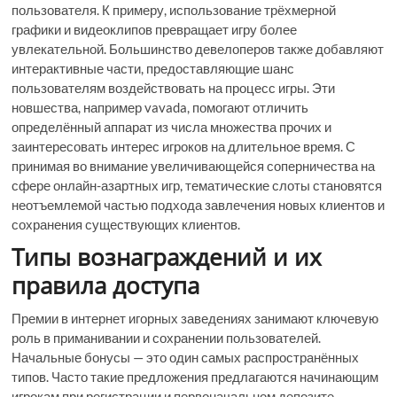
пользователя. К примеру, использование трёхмерной
графики и видеоклипов превращает игру более
увлекательной. Большинство девелоперов также добавляют
интерактивные части, предоставляющие шанс
пользователям воздействовать на процесс игры. Эти
новшества, например vavada, помогают отличить
определённый аппарат из числа множества прочих и
заинтересовать интерес игроков на длительное время. С
принимая во внимание увеличивающейся соперничества на
сфере онлайн-азартных игр, тематические слоты становятся
неотъемлемой частью подхода завлечения новых клиентов и
сохранения существующих клиентов.
Типы вознаграждений и их
правила доступа
Премии в интернет игорных заведениях занимают ключевую
роль в приманивании и сохранении пользователей.
Начальные бонусы — это один самых распространённых
типов. Часто такие предложения предлагаются начинающим
игрокам при регистрации и первоначальном депозите.