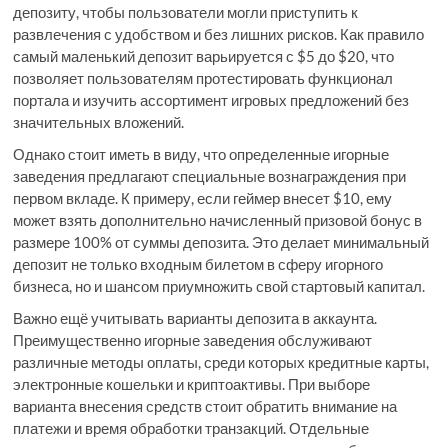
депозиту, чтобы пользователи могли приступить к
развлечения с удобством и без лишних рисков. Как правило
самый маленький депозит варьируется с $5 до $20, что
позволяет пользователям протестировать функционал
портала и изучить ассортимент игровых предложений без
значительных вложений.
Однако стоит иметь в виду, что определенные игорные
заведения предлагают специальные вознаграждения при
первом вкладе. К примеру, если геймер внесет $10, ему
может взять дополнительно начисленный призовой бонус в
размере 100% от суммы депозита. Это делает минимальный
депозит не только входным билетом в сферу игорного
бизнеса, но и шансом приумножить свой стартовый капитал.
Важно ещё учитывать варианты депозита в аккаунта.
Преимущественно игорные заведения обслуживают
различные методы оплаты, среди которых кредитные карты,
электронные кошельки и криптоактивы. При выборе
варианта внесения средств стоит обратить внимание на
платежи и время обработки транзакций. Отдельные