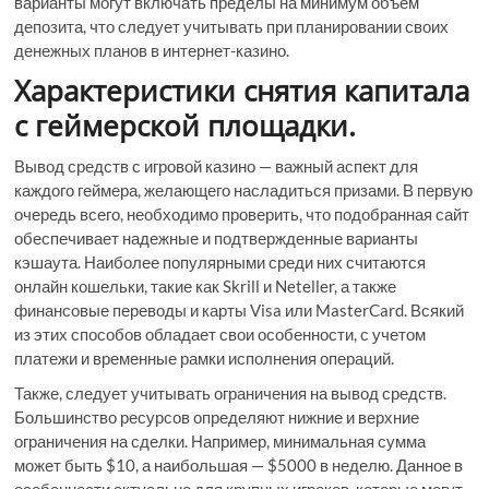
варианты могут включать пределы на минимум объем
депозита, что следует учитывать при планировании своих
денежных планов в интернет-казино.
Характеристики снятия капитала
с геймерской площадки.
Вывод средств с игровой казино — важный аспект для
каждого геймера, желающего насладиться призами. В первую
очередь всего, необходимо проверить, что подобранная сайт
обеспечивает надежные и подтвержденные варианты
кэшаута. Наиболее популярными среди них считаются
онлайн кошельки, такие как Skrill и Neteller, а также
финансовые переводы и карты Visa или MasterCard. Всякий
из этих способов обладает свои особенности, с учетом
платежи и временные рамки исполнения операций.
Также, следует учитывать ограничения на вывод средств.
Большинство ресурсов определяют нижние и верхние
ограничения на сделки. Например, минимальная сумма
может быть $10, а наибольшая — $5000 в неделю. Данное в