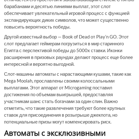
барабанами и десятью линиями выплат, этот слот
обеспечивает увлекательный игровой процесс с функцией
экспандирующих диких символов, что может существенно
повысить вероятность победы.
Другой известный выбор — Book of Dead от Play’n GO. Этот
слот предлагает геймерам погрузиться в мир старинного
Египта с перспективой победы до 5000x ставки. Иконки
расширения в призовых раундах делают процесс еще более
интересной и вероятно выгодной.
Слот-машины автоматы с нарастающими кушами, такие как
Mega Moolah, прославлены своими колоссальными
выплатами. Этот аппарат от Microgaming поставил
достижения по объемам выигрышей, предоставляя
участникам шанс стать богачами за один спин. Важно
отметить, что такие развлечения требуют более крупных
ставок для присоединения в розыгрыше джекпота, но
потенциальные призы могут компенсировать риск.
Автоматы с эксклюзивными