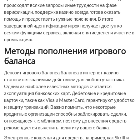
происходят всякие запросы иные трудности на фазе
верификации, поддержка казино всегда готова оказать
помощь и предоставить нужные пояснения. В итоге
завершенной идентификации игрок получает доступ ко
всяким функциям сервиса, включая снятие денег и участие в
промоакциях.
Методы пополнения игрового
баланса
Депозит игрового баланса баланса в интернет-казино
становится значимым действием для любого участника.
Одним из наиболее известных методов считается
эксплуатация банковских карт. Дебетовые и кредитовые
карточки, такие как Visa и MasterCard, гарантируют удобство
и защиту транзакций. Важно помнить, что некоторые
кредитные организации способны заблокировать сделки,
относящиеся к гэмблингом, поэтому до внесения средств
рекомендуется выяснить политику вашего банка.
Электронные кошельки для средств, например, как Skrill и