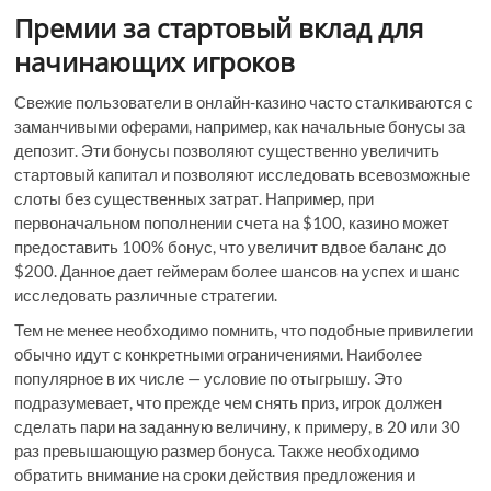
Премии за стартовый вклад для
начинающих игроков
Свежие пользователи в онлайн-казино часто сталкиваются с
заманчивыми оферами, например, как начальные бонусы за
депозит. Эти бонусы позволяют существенно увеличить
стартовый капитал и позволяют исследовать всевозможные
слоты без существенных затрат. Например, при
первоначальном пополнении счета на $100, казино может
предоставить 100% бонус, что увеличит вдвое баланс до
$200. Данное дает геймерам более шансов на успех и шанс
исследовать различные стратегии.
Тем не менее необходимо помнить, что подобные привилегии
обычно идут с конкретными ограничениями. Наиболее
популярное в их числе — условие по отыгрышу. Это
подразумевает, что прежде чем снять приз, игрок должен
сделать пари на заданную величину, к примеру, в 20 или 30
раз превышающую размер бонуса. Также необходимо
обратить внимание на сроки действия предложения и