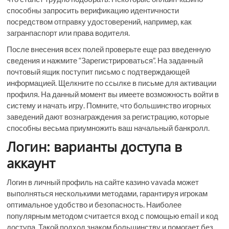
способны запросить верификацию идентичности
посредством отправку удостоверений, например, как
загранпаспорт или права водителя.
После внесения всех полей проверьте еще раз введенную
сведения и нажмите “Зарегистрироваться”. На заданный
почтовый ящик поступит письмо с подтверждающей
информацией. Щелкните по ссылке в письме для активации
профиля. На данный момент вы имеете возможность войти в
систему и начать игру. Помните, что большинство игорных
заведений дают вознаграждения за регистрацию, которые
способны весьма приумножить ваш начальный банкролл.
Логин: варианты доступа в
аккаунт
Логин в личный профиль на сайте казино vavada может
выполняться несколькими методами, гарантируя игрокам
оптимальное удобство и безопасность. Наиболее
популярным методом считается вход с помощью email и код
доступа. Такой подход знаком большинству и помогает без