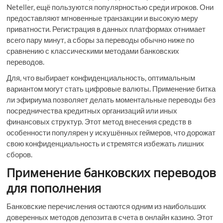
Neteller, ещё пользуются популярностью среди игроков. Они
предоставляют мгновенные транзакции и высокую меру
приватности. Регистрация в данных платформах отнимает
всего пару минут, а сборы за переводы обычно ниже по
сравнению с классическими методами банковских
переводов.
Для, что выбирает конфиденциальность, оптимальным
вариантом могут стать цифровые валюты. Применение битка
ли эфириума позволяет делать моментальные переводы без
посредничества кредитных организаций или иных
финансовых структур. Этот метод внесения средств в
особенности популярен у искушённых геймеров, что дорожат
свою конфиденциальность и стремятся избежать лишних
сборов.
Применение банковских переводов
для пополнения
Банковские перечисления остаются одним из наибольших
доверенных методов депозита в счета в онлайн казино. Этот