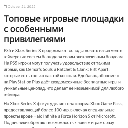
o
October 21, 2025
n
Топовые игровые площадки
с особенными
привилегиями
PS5 и Xbox Series X продолжают господствовать на сегменте
геймерских систем благодаря своим эксклюзивным бонусам.
На PS5 игроки могут получать удовольствие от такими
играми, как Demon’s Souls и Ratchet & Clank: Rift Apart,
которые есть только на этой консоли. Вдобавок, абонемент
на PlayStation Plus даёт каждомесячные бесплатные игры и
уникальные ценопад, что делает её незаменимой для любого
геймера.
На Xbox Series X фокус уделяет платформа Xbox Game Pass,
предоставляющий более 100 игр, включая специальные
проекты вроде Halo Infinite и Forza Horizon 5 от Microsoft.
Подписчики обретают возможность к новым играм сразу