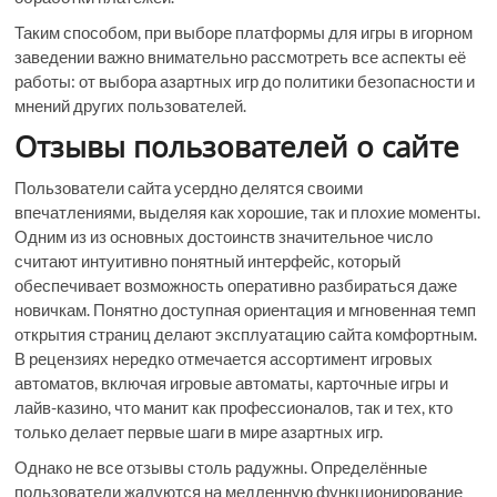
Таким способом, при выборе платформы для игры в игорном
заведении важно внимательно рассмотреть все аспекты её
работы: от выбора азартных игр до политики безопасности и
мнений других пользователей.
Отзывы пользователей о сайте
Пользователи сайта усердно делятся своими
впечатлениями, выделяя как хорошие, так и плохие моменты.
Одним из из основных достоинств значительное число
считают интуитивно понятный интерфейс, который
обеспечивает возможность оперативно разбираться даже
новичкам. Понятно доступная ориентация и мгновенная темп
открытия страниц делают эксплуатацию сайта комфортным.
В рецензиях нередко отмечается ассортимент игровых
автоматов, включая игровые автоматы, карточные игры и
лайв-казино, что манит как профессионалов, так и тех, кто
только делает первые шаги в мире азартных игр.
Однако не все отзывы столь радужны. Определённые
пользователи жалуются на медленную функционирование