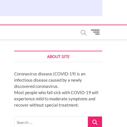
M
e
n
u
ABOUT SITE
B
u
t
Coronavirus disease (COVID-19) is an
t
infectious disease caused by a newly
o
discovered coronavirus.
n
Most people who fall sick with COVID-19 will
experience mild to moderate symptoms and
recover without special treatment.
Search
…