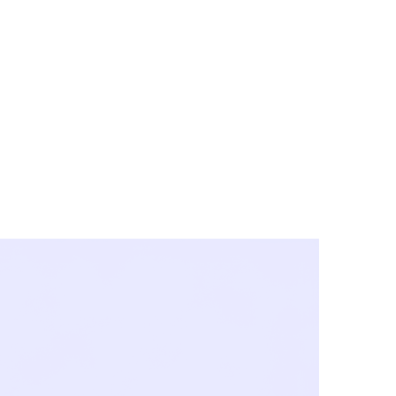
y City & Corona
FE UNDER 'NEW NORMS'