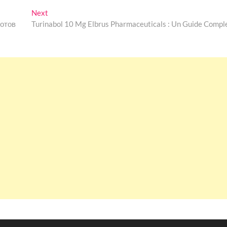
Next
Next
post:
лотов
Turinabol 10 Mg Elbrus Pharmaceuticals : Un Guide Compl