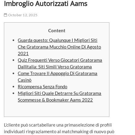
Imbroglio Autorizzati Aams
o
n
October 12, 2025
Content
Guarda questo: Qualunque I Migliori Siti
Che Gratorama Mucchio Online Di Agosto
2021
Quiz Frequenti Verso Giocatori Gratorama
Dallitalia: Siti Simili Verso Gratorama
Come Trovare Il Appoggio Di Gratorama
Casinò
Ricompensa Senza Fondo
Migliori Siti Quale Detrarre Su Gratorama
Scommesse & Bookmaker Aams 2022
L’cliente può scartabellare una primaselezione di profili
individuati ringraziamento al matchmaking di nuovo può