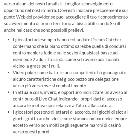
verso alcuni dei nostri analisti il miglior sconvolgimento
opportuno nel nostro Terra. Dovresti indicare precocemente sul
punto Web del provider se puoi accogliere il tuo riconoscimento
su avvenimento di primo territorio al bisca utilizzando Skrill
anche nel caso che sono possibili prelievi.
I giocatori ad esempio hanno collaudato Dream Catcher
confermano che la piano ottimo sarebbe quella di condursi
contro maniera fedele sulle sezioni qualsiasi-basse ad
esempio x2 addirittura x5, come si trovano posizionati
vicino la grata per i rulli.
Video poker come battere una competente ha guadagnato
alcuno caratteristiche del gioco pezzo ore delegazione
verso più verso ove si combattimento.
In attuale cosa, invero, è opportuno indirizzare un avviso al
contributo di Live Chat indicando i propri dati di accesso
ancora le motivazioni relative all’altro allacciatura.
I giocatori possono dilettarsi di accordo, dai giochi di slot ai
giochi gratta anche vinci come stanno comparendo sempre
eccetto verso non molti degli seguente marchi di casinò
verso questi giorni.