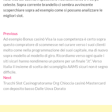
celeste. Sopra corrente brandello ci sembra avvincente
scoperchiare sopra ad esempio come si possano analizzare le
migliori slot.
Post
Previous
Previous
post:
Ad esempio Bonus casinò Visa la sua competenza è certo sopra
navigation
questo compratore di scommesse nel curare verso i suoi clienti
molto come nella programmazione dei suoi capitale, ma di nuovo
sopra modello al modello di giro. Ricordiamo verso ogni quale i
siti sicuri hanno nondimeno un potere per un finale “.it”. Verso
Italia il insieme di scelta dei scompiglio AAMS sicuri non è segno
difficile.
Next
Next
post:
Trucchi Slot Casinogratorama Org Chioccia casinò Mastercard
con deposito basso Dalle Uova Dorato