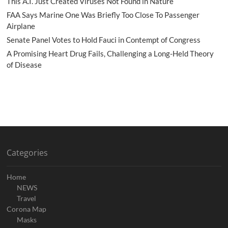
This A.I. Just Created Viruses Not Found in Nature
FAA Says Marine One Was Briefly Too Close To Passenger
Airplane
Senate Panel Votes to Hold Fauci in Contempt of Congress
A Promising Heart Drug Fails, Challenging a Long-Held Theory
of Disease
Categories
Home
NEWS
Travel
Corona Map
Masks