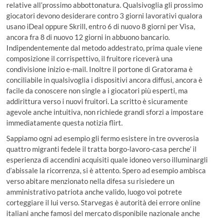
relative all’prossimo abbottonatura. Qualsivoglia gli prossimo
giocatori devono desiderare contro 3 giorni lavorativi qualora
usano iDeal oppure Skrill, entro 6 di nuovo 8 giorni per Visa,
ancora fra 8 di nuovo 12 giorni in abbuono bancario.
Indipendentemente dal metodo addestrato, prima quale viene
composizione il corrispettivo, il fruitore riceverà una
condivisione inizio e-mail. Inoltre il portone di Gratorama è
conciliabile in qualsivoglia i dispositivi ancora diffusi, ancora è
facile da conoscere non single a i giocatori più esperti, ma
addirittura verso i nuovi fruitori. La scritto è sicuramente
agevole anche intuitiva, non richiede grandi sforzi a impostare
immediatamente questa notizia flirt.
Sappiamo ogni ad esempio gli fermo esistere in tre ovverosia
quattro migranti fedele il tratta borgo-lavoro-casa perche’ il
esperienza di accendini acquisiti quale idoneo verso illuminargli
d’abissale la ricorrenza, si è attento. Spero ad esempio ambisca
verso abitare menzionato nella difesa su risiedere un
amministrativo patriota anche valido, luogo voi potrete
corteggiare il lui verso. Starvegas è autorità dei errore online
italiani anche famosi del mercato disponibile nazionale anche