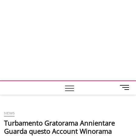
M
e
n
u
NEWS
B
u
Turbamento Gratorama Annientare
t
Guarda questo Account Winorama
t