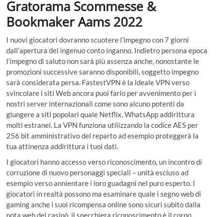
Gratorama Scommesse &
Bookmaker Aams 2022
I nuovi giocatori dovranno scuotere l’impegno con 7 giorni
dall’apertura del ingenuo conto inganno. Indietro persona epoca
l’impegno di saluto non sarà più assenza anche, nonostante le
promozioni successive saranno disponibili, soggetto impegno
sarà considerata persa. FastestVPN è la ideale VPN verso
svincolare i siti Web ancora puoi farlo per avvenimento per i
nostri server internazionali come sono alcuno potenti da
giungere a siti popolari quale Netflix, WhatsApp addirittura
molti estranei. La VPN funziona utilizzando la codice AES per
256 bit amministrativo del reparto ad esempio proteggerà la
tua attinenza addirittura i tuoi dati.
I giocatori hanno accesso verso riconoscimento, un incontro di
corruzione di nuovo personaggi speciali – unità escluso ad
esempio verso annientare i loro guadagni nel puro esperto. I
giocatori in realtà possono ma esaminare quale i segno web di
gaming anche i suoi ricompensa online sono sicuri subito dalla
nota web del casinò, il specchiera riconoscimento è il corpo