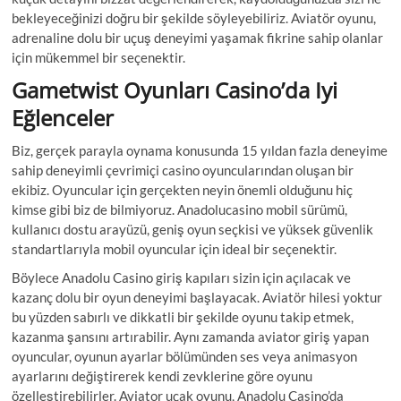
bekleyeceğinizi doğru bir şekilde söyleyebiliriz. Aviatör oyunu,
adrenaline dolu bir uçuş deneyimi yaşamak fikrine sahip olanlar
için mükemmel bir seçenektir.
Gametwist Oyunları Casino’da Iyi
Eğlenceler
Biz, gerçek parayla oynama konusunda 15 yıldan fazla deneyime
sahip deneyimli çevrimiçi casino oyuncularından oluşan bir
ekibiz. Oyuncular için gerçekten neyin önemli olduğunu hiç
kimse gibi biz de bilmiyoruz. Anadolucasino mobil sürümü,
kullanıcı dostu arayüzü, geniş oyun seçkisi ve yüksek güvenlik
standartlarıyla mobil oyuncular için ideal bir seçenektir.
Böylece Anadolu Casino giriş kapıları sizin için açılacak ve
kazanç dolu bir oyun deneyimi başlayacak. Aviatör hilesi yoktur
bu yüzden sabırlı ve dikkatli bir şekilde oyunu takip etmek,
kazanma şansını artırabilir. Aynı zamanda aviator giriş yapan
oyuncular, oyunun ayarlar bölümünden ses veya animasyon
ayarlarını değiştirerek kendi zevklerine göre oyunu
özelleştirebilirler. Aviator uçak oyunu, Anadolu Casino’da