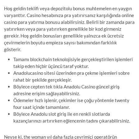
Hoş geldin teklifi veya depozitolu bonus muhtemelen en yaygın
varyanttır. Casino hesabınıza pra yatırırsanız karşılığında online
casino para yatırma bonusu alabilirsiniz. Belirli bir zamanda para
yatırırken veya para yatırırken genellikle bir kod girmeniz
gerekir. Hoş geldin bonusları genellikle yalnızca ek ücretsiz
çevirmelerin boyutu empieza sayısı bakımından farklılık
gösterir.
Tamamı blockchain teknolojisiyle gerçekleştirilen işlemleri
takip eden hiçbir üçüncü taraf yoktur.
Anadolucasino sitesi üzerinden pra çekme işlemleri sobre
rahat bir şekilde gerçekleşir.
Böylece cepten tek tıkla Anadolu Casino güncel giriş
adresine erişim sağlayabilirsiniz.
Ödemeler hızlı işlenir, çekimler ise çoğu yöntemle twenty
four saat içinde tamamlanır.
Böylece Anadolu slot giriş ile en renkli slotlarda
kazançlarınızı artırırken eğlencenin tadını çıkarabilirsiniz.
Neyse ki, the woman yıl daha fazla çevrimiçi operatörün