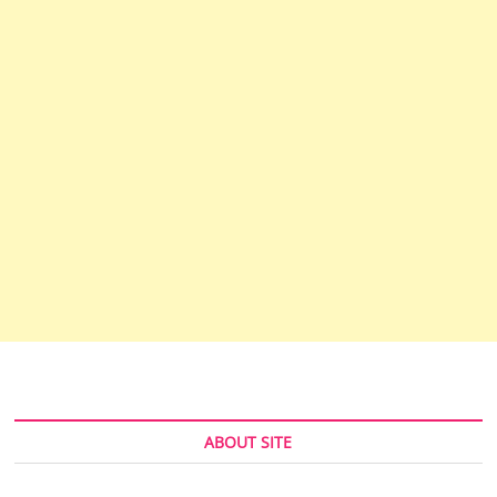
ABOUT SITE