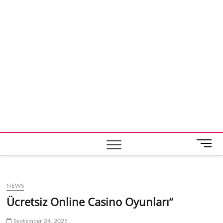
M
e
n
u
NEWS
B
u
Ücretsiz Online Casino Oyunları”
t
t
September 24, 2025