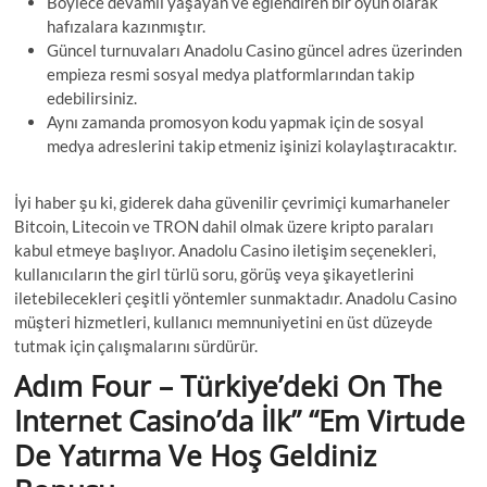
Böylece devamlı yaşayan ve eğlendiren bir oyun olarak
hafızalara kazınmıştır.
Güncel turnuvaları Anadolu Casino güncel adres üzerinden
empieza resmi sosyal medya platformlarından takip
edebilirsiniz.
Aynı zamanda promosyon kodu yapmak için de sosyal
medya adreslerini takip etmeniz işinizi kolaylaştıracaktır.
İyi haber şu ki, giderek daha güvenilir çevrimiçi kumarhaneler
Bitcoin, Litecoin ve TRON dahil olmak üzere kripto paraları
kabul etmeye başlıyor. Anadolu Casino iletişim seçenekleri,
kullanıcıların the girl türlü soru, görüş veya şikayetlerini
iletebilecekleri çeşitli yöntemler sunmaktadır. Anadolu Casino
müşteri hizmetleri, kullanıcı memnuniyetini en üst düzeyde
tutmak için çalışmalarını sürdürür.
Adım Four – Türkiye’deki On The
Internet Casino’da İlk” “Em Virtude
De Yatırma Ve Hoş Geldiniz