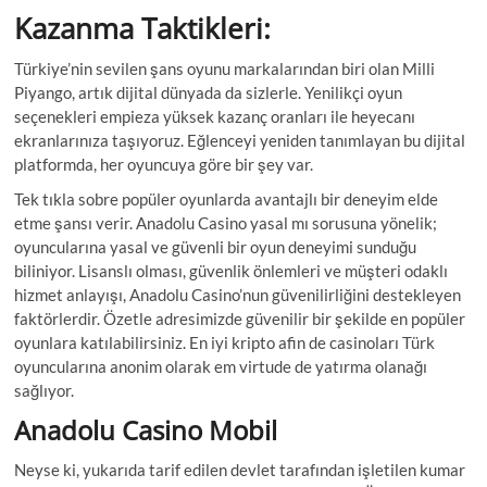
Kazanma Taktikleri:
Türkiye’nin sevilen şans oyunu markalarından biri olan Milli
Piyango, artık dijital dünyada da sizlerle. Yenilikçi oyun
seçenekleri empieza yüksek kazanç oranları ile heyecanı
ekranlarınıza taşıyoruz. Eğlenceyi yeniden tanımlayan bu dijital
platformda, her oyuncuya göre bir şey var.
Tek tıkla sobre popüler oyunlarda avantajlı bir deneyim elde
etme şansı verir. Anadolu Casino yasal mı sorusuna yönelik;
oyuncularına yasal ve güvenli bir oyun deneyimi sunduğu
biliniyor. Lisanslı olması, güvenlik önlemleri ve müşteri odaklı
hizmet anlayışı, Anadolu Casino’nun güvenilirliğini destekleyen
faktörlerdir. Özetle adresimizde güvenilir bir şekilde en popüler
oyunlara katılabilirsiniz. En iyi kripto afin de casinoları Türk
oyuncularına anonim olarak em virtude de yatırma olanağı
sağlıyor.
Anadolu Casino Mobil
Neyse ki, yukarıda tarif edilen devlet tarafından işletilen kumar