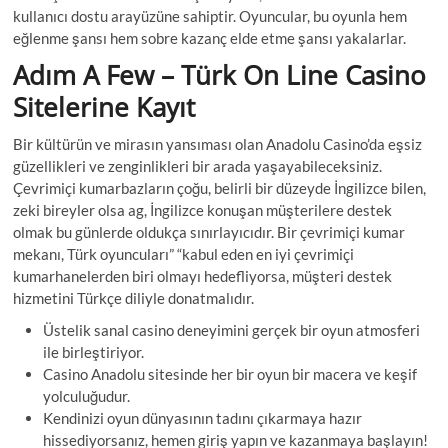
kullanıcı dostu arayüzüne sahiptir. Oyuncular, bu oyunla hem
eğlenme şansı hem sobre kazanç elde etme şansı yakalarlar.
Adım A Few – Türk On Line Casino
Sitelerine Kayıt
Bir kültürün ve mirasın yansıması olan Anadolu Casino’da eşsiz
güzellikleri ve zenginlikleri bir arada yaşayabileceksiniz.
Çevrimiçi kumarbazların çoğu, belirli bir düzeyde İngilizce bilen,
zeki bireyler olsa ag, İngilizce konuşan müşterilere destek
olmak bu günlerde oldukça sınırlayıcıdır. Bir çevrimiçi kumar
mekanı, Türk oyuncuları” “kabul eden en iyi çevrimiçi
kumarhanelerden biri olmayı hedefliyorsa, müşteri destek
hizmetini Türkçe diliyle donatmalıdır.
Üstelik sanal casino deneyimini gerçek bir oyun atmosferi
ile birleştiriyor.
Casino Anadolu sitesinde her bir oyun bir macera ve keşif
yolculuğudur.
Kendinizi oyun dünyasının tadını çıkarmaya hazır
hissediyorsanız, hemen giriş yapın ve kazanmaya başlayın!