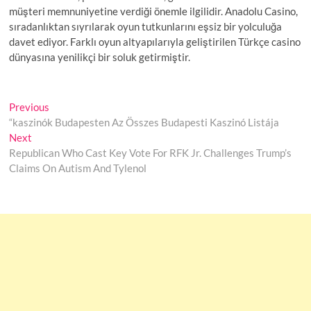
müşteri memnuniyetine verdiği önemle ilgilidir. Anadolu Casino,
sıradanlıktan sıyrılarak oyun tutkunlarını eşsiz bir yolculuğa
davet ediyor. Farklı oyun altyapılarıyla geliştirilen Türkçe casino
dünyasına yenilikçi bir soluk getirmiştir.
Post
Previous
Previous
post:
“kaszinók Budapesten Az Összes Budapesti Kaszinó Listája
navigation
Next
Next
post:
Republican Who Cast Key Vote For RFK Jr. Challenges Trump’s
Claims On Autism And Tylenol