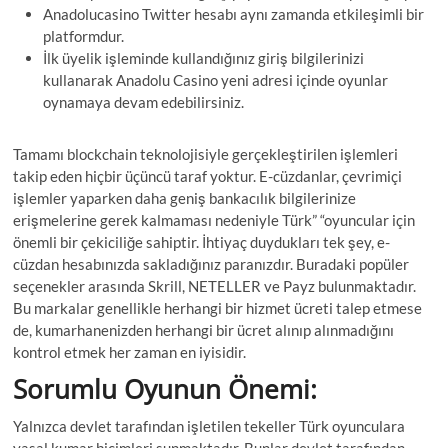
Anadolucasino Twitter hesabı aynı zamanda etkileşimli bir
platformdur.
İlk üyelik işleminde kullandığınız giriş bilgilerinizi
kullanarak Anadolu Casino yeni adresi içinde oyunlar
oynamaya devam edebilirsiniz.
Tamamı blockchain teknolojisiyle gerçekleştirilen işlemleri
takip eden hiçbir üçüncü taraf yoktur. E-cüzdanlar, çevrimiçi
işlemler yaparken daha geniş bankacılık bilgilerinize
erişmelerine gerek kalmaması nedeniyle Türk” “oyuncular için
önemli bir çekiciliğe sahiptir. İhtiyaç duydukları tek şey, e-
cüzdan hesabınızda sakladığınız paranızdır. Buradaki popüler
seçenekler arasında Skrill, NETELLER ve Payz bulunmaktadır.
Bu markalar genellikle herhangi bir hizmet ücreti talep etmese
de, kumarhanenizden herhangi bir ücret alınıp alınmadığını
kontrol etmek her zaman en iyisidir.
Sorumlu Oyunun Önemi:
Yalnızca devlet tarafından işletilen tekeller Türk oyunculara