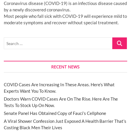
Coronavirus disease (COVID-19) is an infectious disease caused
by a newly discovered coronavirus.
Most people who fall sick with COVID-19 will experience mild to
moderate symptoms and recover without special treatment.
Search
…
RECENT NEWS
COVID Cases Are Increasing In These Areas. Here’s What
Experts Want You To Know.
Doctors Warn COVID Cases Are On The Rise. Here Are The
Tests To Stock Up On Now.
Senate Panel Has Obtained Copy of Fauci’s Cellphone
A Viral Shower Confession Just Exposed A Health Barrier That’s
Costing Black Men Their Lives