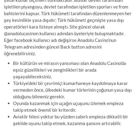
yasal kumar biçimleri sunmaktadır. Bunlar devlet tarafından
işletilen piyangoyu, devlet tarafından işletilen sporları ve from
bahislerini kapsar. Türk hükümeti tarafından düzenlenmeyen her
şey kesinlikle yasa dışıdır; Türk hükümeti geçmişte yasa dışı
operatörleri kara listeye almıştı. Site güncel olarak
@anadolucasinon kullanıcı adından üyeleriyle buluşmaktadır.
Eğer facebook kullanıcı adı değişirse Anadolu Casino’nun
Telegram adresinden güncel Back button adresini
öğrenebilirsiniz.
Bir kültürün ve mirasın yansıması olan Anadolu Casino’da
eşsiz güzellikleri ve zenginlikleri bir arada
yaşayabileceksiniz.
Türkiye’deki bir çevrimiçi kumarhaneye kaydolmaya karar
vermeden önce, ülkedeki kumar türlerinin çoğunun yasa dışı
olduğunu bilmeniz gerekir.
Oyunda kazanmak için uçağın uçuşunu izlemek empieza
takip etmek önemli bir kriterdir.
Aviatör hilesi yoktur bu yüzden sabırlı empieza dikkatli bir
şekilde oyunu takip etmek, kazanma şansını artırabilir.