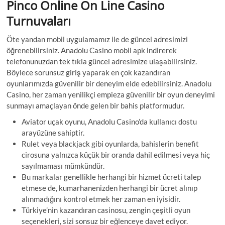
Pinco Online On Line Casino
Turnuvaları
Öte yandan mobil uygulamamız ile de güncel adresimizi
öğrenebilirsiniz. Anadolu Casino mobil apk indirerek
telefonunuzdan tek tıkla güncel adresimize ulaşabilirsiniz.
Böylece sorunsuz giriş yaparak en çok kazandıran
oyunlarımızda güvenilir bir deneyim elde edebilirsiniz. Anadolu
Casino, her zaman yenilikçi empieza güvenilir bir oyun deneyimi
sunmayı amaçlayan önde gelen bir bahis platformudur.
Aviator uçak oyunu, Anadolu Casino’da kullanıcı dostu
arayüzüne sahiptir.
Rulet veya blackjack gibi oyunlarda, bahislerin benefit
cirosuna yalnızca küçük bir oranda dahil edilmesi veya hiç
sayılmaması mümkündür.
Bu markalar genellikle herhangi bir hizmet ücreti talep
etmese de, kumarhanenizden herhangi bir ücret alınıp
alınmadığını kontrol etmek her zaman en iyisidir.
Türkiye’nin kazandıran casinosu, zengin çeşitli oyun
seçenekleri, sizi sonsuz bir eğlenceye davet ediyor.