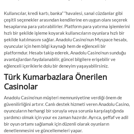
Kullanıcılar, kredi kartı, banka” “havalesi, sanal cüzdanlar gibi
çeşitli seçenekler arasından kendilerine en uygun olanı seçerek
hesaplarına para yatırabilirler. Platform para yatırma işlemlerini
hızlı bir şekilde işleme koyarak kullanıcıların oyunlara hızlı bir
şekilde katılmasını sağlar. Anadolu Casino’nun Myspace hesabı,
oyuncular için hem bilgi kaynağı hem de eğlenceli bir
platformdur. Hesabı takip ederek, Anadolu Casino’nun sunduğu
avantajlardan faydalanabilir, güncel bilgilere erişebilir ve
eğlenceli içeriklerle dolu bir deneyim yaşayabilirsiniz.
Türk Kumarbazlara Önerilen
Casinolar
Anadolu Casino’nun müşteri memnuniyetine verdiği önem de
güvenilirliğini artırır. Canlı destek hizmeti veren Anadolu Casino,
oyuncuların herhangi bir soruyla veya sorunla karşılaştığında
yardımcı olmak için your ex zaman hazırdır. Ayrıca, şeffaf ve adil
bir oyun ortamı sağlamak için düzenli olarak oyunların
denetlenmesini ve güncellemeleri yapar.