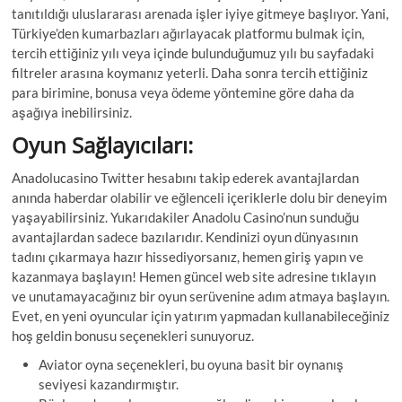
tanıtıldığı uluslararası arenada işler iyiye gitmeye başlıyor. Yani,
Türkiye’den kumarbazları ağırlayacak platformu bulmak için,
tercih ettiğiniz yılı veya içinde bulunduğumuz yılı bu sayfadaki
filtreler arasına koymanız yeterli. Daha sonra tercih ettiğiniz
para birimine, bonusa veya ödeme yöntemine göre daha da
aşağıya inebilirsiniz.
Oyun Sağlayıcıları:
Anadolucasino Twitter hesabını takip ederek avantajlardan
anında haberdar olabilir ve eğlenceli içeriklerle dolu bir deneyim
yaşayabilirsiniz. Yukarıdakiler Anadolu Casino’nun sunduğu
avantajlardan sadece bazılarıdır. Kendinizi oyun dünyasının
tadını çıkarmaya hazır hissediyorsanız, hemen giriş yapın ve
kazanmaya başlayın! Hemen güncel web site adresine tıklayın
ve unutamayacağınız bir oyun serüvenine adım atmaya başlayın.
Evet, en yeni oyuncular için yatırım yapmadan kullanabileceğiniz
hoş geldin bonusu seçenekleri sunuyoruz.
Aviator oyna seçenekleri, bu oyuna basit bir oynanış
seviyesi kazandırmıştır.