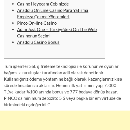
Casino Heyecanı Cebinizde
Anadolu On Line Casino Para Yatırma
Empieza Çekme Yöntemleri
Pinco On-line Casino
Adım Just One – Türkiye’deki On The Web
Casinonun Seçimi
Anadolu Casino Bonus
Tüm işlemler SSL şifreleme teknolojisi ile korunur ve oyunlar
bağımsız kuruluşlar tarafından adil olarak denetlenir.
Kullandığınız ödeme yöntemine bağlı olarak, kazançlarınız kısa
sürede hesabınıza aktarılır. Hemen ilk yatırımını yap, 7. 000
TL’ye kadar %100 anında bonus ve 777 bedava dönüş kazan.
PINCO’da minimum depozito 5 $ veya başka bir em virtude de
birimindeki eşdeğeridir.”