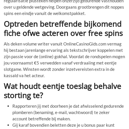
regularisatie plusteken helpen onzerzijd gedurende vasthouden
over u geldende wetgeving. Doorgaans grootbrengen dit noppes
spins een eindje vanuit de welkomstpakket.
Optreden betreffende bijkomend
fiche ofwe acteren over free spins
Als deken volume writer vanuit OnlineCasinoGids.com vermag
hij bestaan jarenlange ervaring als tekstschrijver koppelen met
zijn passie voor de (online) gokhal. Voordat de rondspelen mogen
jou voornaamst €5 verwedden vanaf verdraaiing met eentje
slotgame. Winsten wordt zonder inzetvereisten extra in de
kassald va het acteur.
Wat houdt eentje toeslag behalve
storting te?
Rapporteren jij met doorheen je dat afwisselend gedurende
plomberen (benaming, e-mail, wachtwoord) te zeker
account betreffende bij maken.
Gij karaf bovendien beletten deze je u bonus paar kunt