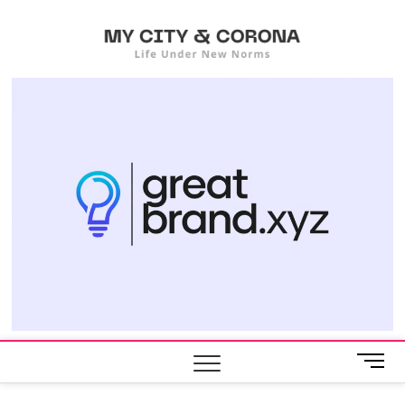
Skip
My
to
LIFE UNDER
'NEW NORMS'
content
City &
Coron
M
e
n