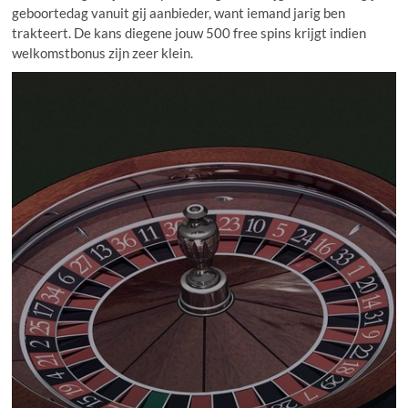
geboortedag vanuit gij aanbieder, want iemand jarig ben
trakteert. De kans diegene jouw 500 free spins krijgt indien
welkomstbonus zijn zeer klein.