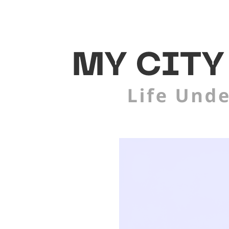
Skip
to
content