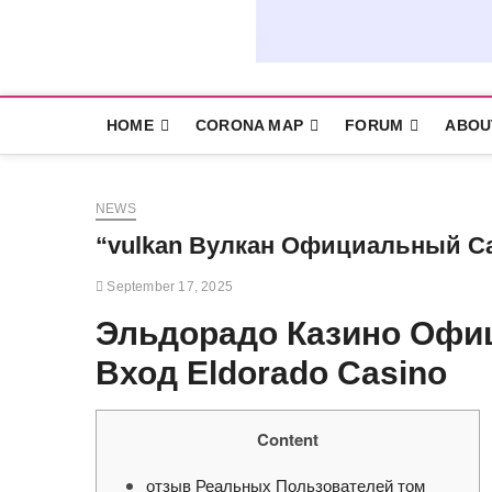
HOME
CORONA MAP
FORUM
ABOU
NEWS
“vulkan Вулкан Официальный Са
September 17, 2025
Эльдорадо Казино Офи
Вход Eldorado Casino
Content
отзыв Реальных Пользователей том