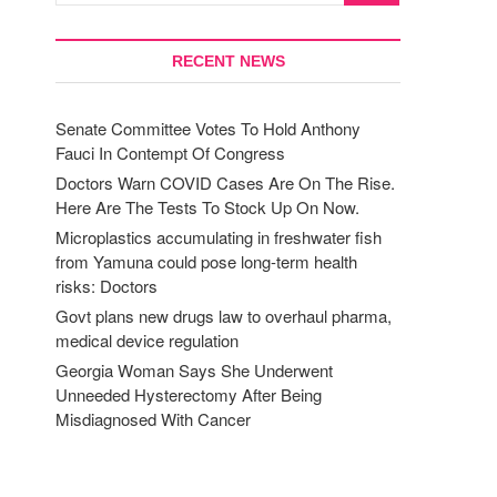
RECENT NEWS
Senate Committee Votes To Hold Anthony
Fauci In Contempt Of Congress
Doctors Warn COVID Cases Are On The Rise.
Here Are The Tests To Stock Up On Now.
Microplastics accumulating in freshwater fish
from Yamuna could pose long-term health
risks: Doctors
Govt plans new drugs law to overhaul pharma,
medical device regulation
Georgia Woman Says She Underwent
Unneeded Hysterectomy After Being
Misdiagnosed With Cancer