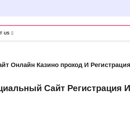
T US
йт Онлайн Казино проход И Регистраци
циальный Сайт Регистрация 