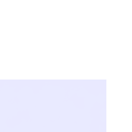
y City & Corona
FE UNDER 'NEW NORMS'