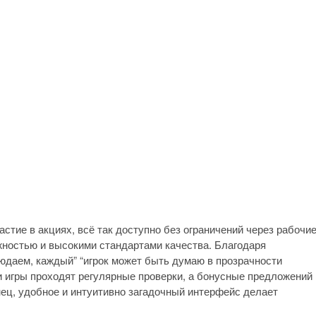
стие в акциях, всё так доступно без ограничений через рабочи
ежностью и высокими стандартами качества. Благодаря
юдаем, каждый” “игрок может быть думаю в прозрачности
 игры проходят регулярные проверки, а бонусные предложений
ец, удобное и интуитивно загадочный интерфейс делает