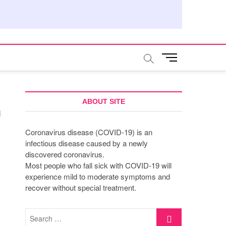
M
e
n
u
B
ABOUT SITE
я
u
t
Coronavirus disease (COVID-19) is an
t
infectious disease caused by a newly
o
И
discovered coronavirus.
n
Most people who fall sick with COVID-19 will
experience mild to moderate symptoms and
recover without special treatment.
Search
…