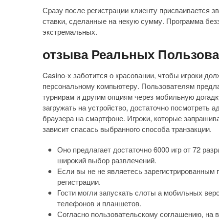
Сразу после регистрации клиенту присваивается з
ставки, сделанные на некую сумму. Программа без
экстремальных.
отзыва Реальных Пользова
Casino-x заботится о красовании, чтобы игроки до
персональному компьютеру. Пользователям предлаг
турнирам и другим опциям через мобильную догадку
загружать на устройство, достаточно посмотреть ад
браузера на смартфоне. Игроки, которые запрашив
зависит спасась выбранного способа транзакции.
Оно предлагает достаточно 6000 игр от 72 раз
широкий выбор развлечений.
Если вы не не являетесь зарегистрированным 
регистрации.
Гости могли запускать слоты а мобильных вер
телефонов и планшетов.
Согласно пользовательскому соглашению, на в