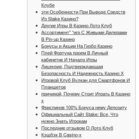
Клубе
эти Особенности При Выводе Средств
Из Stake Казино?
Другие Игры В Казино Лото Клуб
Ассортимент” “игр С Живыми Дилерами
В Pin-up Казино
Бонусы и Акции На Гизбо Казино
Плей Фортуна проем В Личный
кабинетик И Начало Игры
Лицензия, Подтверждающая
Безопасность И Надежность Казино Х
Игровой Клуб Вулкан для Смартфонов И
Планшетов
причиной, Почему Стоит Играть В Казино
х
Фриспинов 100% Бонуса нему Депозиту
Официальный Сайт Stake: Все, Что
нужно Знать Игрокам
Последние отзывом О Лото Клуб
Кэшбэк В Casino-x