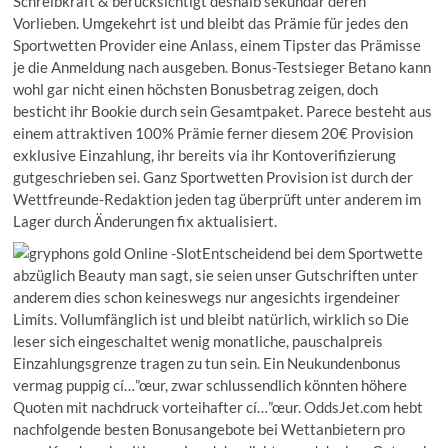
Schreibkraft & berücksichtigt deshalb sekundär deren
Vorlieben. Umgekehrt ist und bleibt das Prämie für jedes den
Sportwetten Provider eine Anlass, einem Tipster das Prämisse
je die Anmeldung nach ausgeben. Bonus-Testsieger Betano kann
wohl gar nicht einen höchsten Bonusbetrag zeigen, doch
besticht ihr Bookie durch sein Gesamtpaket. Parece besteht aus
einem attraktiven 100% Prämie ferner diesem 20€ Provision
exklusive Einzahlung, ihr bereits via ihr Kontoverifizierung
gutgeschrieben sei. Ganz Sportwetten Provision ist durch der
Wettfreunde-Redaktion jeden tag überprüft unter anderem im
Lager durch Änderungen fix aktualisiert.
Entscheidend bei dem Sportwette
abzüglich Beauty man sagt, sie seien unser Gutschriften unter
anderem dies schon keineswegs nur angesichts irgendeiner
Limits. Vollumfänglich ist und bleibt natürlich, wirklich so Die
leser sich eingeschaltet wenig monatliche, pauschalpreis
Einzahlungsgrenze tragen zu tun sein. Ein Neukundenbonus
vermag puppig cí…”œur, zwar schlussendlich könnten höhere
Quoten mit nachdruck vorteihafter cí…”œur. OddsJet.com hebt
nachfolgende besten Bonusangebote bei Wettanbietern pro