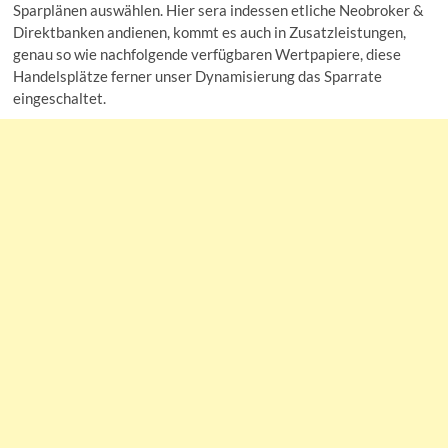
Sparplänen auswählen.
Hier sera indessen etliche Neobroker &
Direktbanken andienen, kommt es auch in Zusatzleistungen,
genau so wie nachfolgende verfügbaren Wertpapiere, diese
Handelsplätze ferner unser Dynamisierung das Sparrate
eingeschaltet.