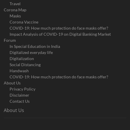
Travel
Corona Map
Masks
Corona Vaccine
COVID-19: How much protection do face masks offer?
Impact Analysis of COVID-19 on Digital Banking Market
Forum
In Special Education in India
Digitalized everyday life
Digitalization
Social Distancing
Handwash
COVID-19: How much protection do face masks offer?
About Us
Privacy Policy
Disclaimer
Contact Us
About Us