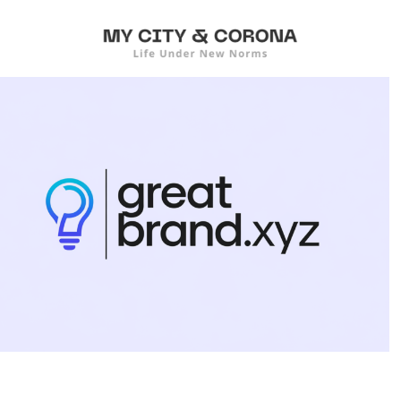
Skip
My
to
LIFE UNDER
'NEW NORMS'
content
City &
Coron