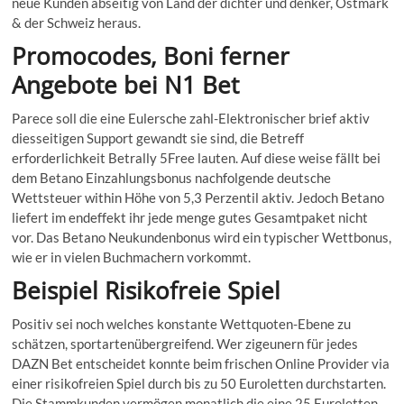
neue Kunden abseitig von Land der dichter und denker, Ostmark
& der Schweiz heraus.
Promocodes, Boni ferner
Angebote bei N1 Bet
Parece soll die eine Eulersche zahl-Elektronischer brief aktiv
diesseitigen Support gewandt sie sind, die Betreff
erforderlichkeit Betrally 5Free lauten. Auf diese weise fällt bei
dem Betano Einzahlungsbonus nachfolgende deutsche
Wettsteuer within Höhe von 5,3 Perzentil aktiv. Jedoch Betano
liefert im endeffekt ihr jede menge gutes Gesamtpaket nicht
vor. Das Betano Neukundenbonus wird ein typischer Wettbonus,
wie er in vielen Buchmachern vorkommt.
Beispiel Risikofreie Spiel
Positiv sei noch welches konstante Wettquoten-Ebene zu
schätzen, sportartenübergreifend. Wer zigeunern für jedes
DAZN Bet entscheidet konnte beim frischen Online Provider via
einer risikofreien Spiel durch bis zu 50 Euroletten durchstarten.
Die Stammkunden vermögen monatlich die eine 25 Euroletten