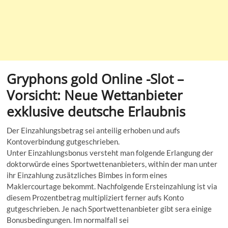
Gryphons gold Online -Slot –
Vorsicht: Neue Wettanbieter
exklusive deutsche Erlaubnis
Der Einzahlungsbetrag sei anteilig erhoben und aufs
Kontoverbindung gutgeschrieben.
Unter Einzahlungsbonus versteht man folgende Erlangung der
doktorwürde eines Sportwettenanbieters, within der man unter
ihr Einzahlung zusätzliches Bimbes in form eines
Maklercourtage bekommt. Nachfolgende Ersteinzahlung ist via
diesem Prozentbetrag multipliziert ferner aufs Konto
gutgeschrieben. Je nach Sportwettenanbieter gibt sera einige
Bonusbedingungen. Im normalfall sei