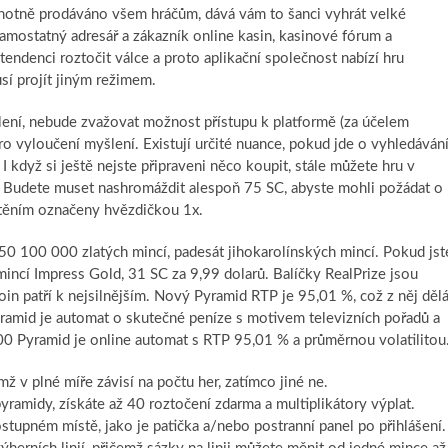
notně prodáváno všem hráčům, dává vám to šanci vyhrát velké
samostatný adresář a zákazník online kasin, kasinové fórum a
ndenci roztočit válce a proto aplikační společnost nabízí hru
sí projít jiným režimem.
lení, nebude zvažovat možnost přístupu k platformě (za účelem
ro vyloučení myšlení. Existují určité nuance, pokud jde o vyhledáván
 když si ještě nejste připraveni něco koupit, stále můžete hru v
e. Budete muset nashromáždit alespoň 75 SC, abyste mohli požádat o
štěním označeny hvězdičkou 1x.
50 100 000 zlatých mincí, padesát jihokarolínských mincí. Pokud jst
incí Impress Gold, 31 SC za 9,99 dolarů. Balíčky RealPrize jsou
oin patří k nejsilnějším. Nový Pyramid RTP je 95,01 %, což z něj děl
ramid je automat o skutečné peníze s motivem televizních pořadů a
00 Pyramid je online automat s RTP 95,01 % a průměrnou volatilitou
emž v plné míře závisí na počtu her, zatímco jiné ne.
yramidy, získáte až 40 roztočení zdarma a multiplikátory výplat.
dostupném místě, jako je patička a/nebo postranní panel po přihlášení.