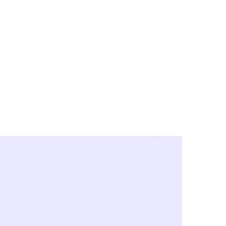
y City & Corona
FE UNDER 'NEW NORMS'