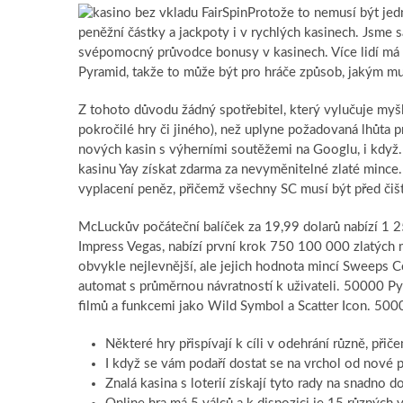
Protože to nemusí být jed
peněžní částky a jackpoty i v rychlých kasinech. Jsme 
svépomocný průvodce bonusy v kasinech. Více lidí má te
Pyramid, takže to může být pro hráče způsob, jakým mu
Z tohoto důvodu žádný spotřebitel, který vylučuje myš
pokročilé hry či jiného), než uplyne požadovaná lhůta p
nových kasin s výherními soutěžemi na Googlu, i když. I
kasinu Yay získat zdarma za nevyměnitelné zlaté minc
vyplacení peněz, přičemž všechny SC musí být před či
McLuckův počáteční balíček za 19,99 dolarů nabízí 1 2
Impress Vegas, nabízí první krok 750 100 000 zlatých m
obvykle nejlevnější, ale jejich hodnota mincí Sweeps C
automat s průměrnou návratností k uživateli. 50000 Py
filmů a funkcemi jako Wild Symbol a Scatter Icon. 500
Některé hry přispívají k cíli v odehrání různě, přič
I když se vám podaří dostat se na vrchol od nové p
Znalá kasina s loterií získají tyto rady na snadno 