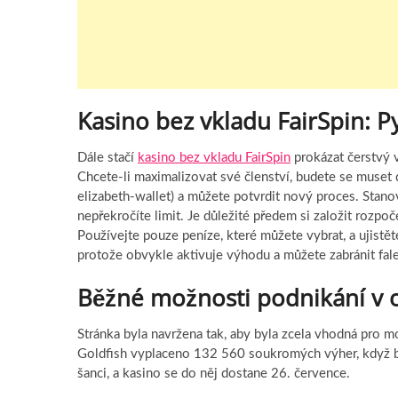
Kasino bez vkladu FairSpin: 
Dále stačí
kasino bez vkladu FairSpin
prokázat čerstvý v
Chcete-li maximalizovat své členství, budete se muset d
elizabeth-wallet) a můžete potvrdit nový proces. Stanovt
nepřekročíte limit. Je důležité předem si založit rozp
Používejte pouze peníze, které můžete vybrat, a ujistět
protože obvykle aktivuje výhodu a můžete zabránit f
Běžné možnosti podnikání v o
Stránka byla navržena tak, aby byla zcela vhodná pro mo
Goldfish vyplaceno 132 560 soukromých výher, když b
šanci, a kasino se do něj dostane 26. července.