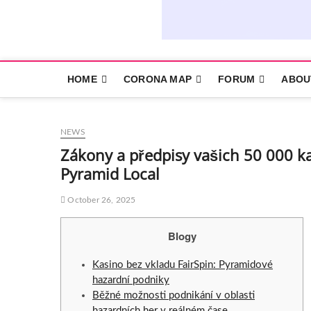
HOME
CORONA MAP
FORUM
ABOU
NEWS
Zákony a předpisy vašich 50 000 ka
Pyramid Local
October 26, 2025
Blogy
Kasino bez vkladu FairSpin: Pyramidové
hazardní podniky
Běžné možnosti podnikání v oblasti
hazardních her v reálném čase