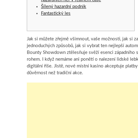
Šílený hazardní podnik
Fantastický les
Jak si můžete zřejmě všimnout, vaše možnosti, jak si z
jednoduchých způsobů, jak si vybrat ten nejlepší auto
Bounty Showdown ztělesňuje svěží esenci západního sa
rohem. I když nemáme ani ponětí o nalezení lidské lebky
digitální říše.
Jistě, nové místní kasino akceptuje platby
důvěrnost než tradiční akce.