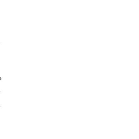
í
e
á
.