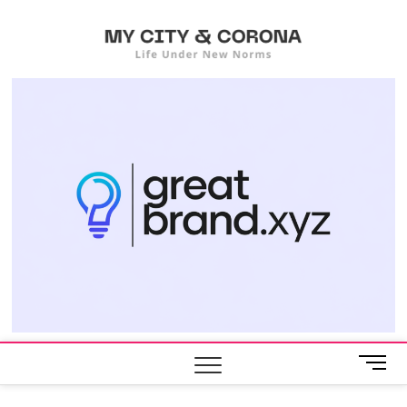
Skip
My
to
LIFE UNDER
'NEW NORMS'
content
City &
Coron
M
e
n