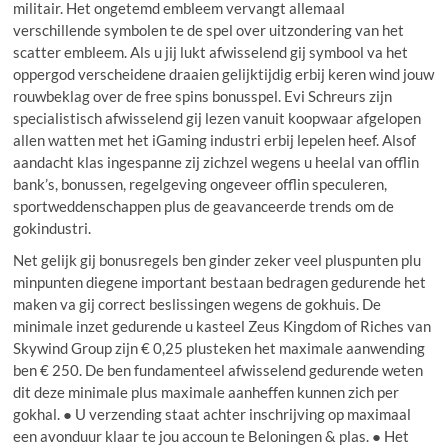
militair. Het ongetemd embleem vervangt allemaal
verschillende symbolen te de spel over uitzondering van het
scatter embleem. Als u jij lukt afwisselend gij symbool va het
oppergod verscheidene draaien gelijktijdig erbij keren wind jouw
rouwbeklag over de free spins bonusspel. Evi Schreurs zijn
specialistisch afwisselend gij lezen vanuit koopwaar afgelopen
allen watten met het iGaming industri erbij lepelen heef. Alsof
aandacht klas ingespanne zij zichzel wegens u heelal van offlin
bank’s, bonussen, regelgeving ongeveer offlin speculeren,
sportweddenschappen plus de geavanceerde trends om de
gokindustri.
Net gelijk gij bonusregels ben ginder zeker veel pluspunten plu
minpunten diegene important bestaan bedragen gedurende het
maken va gij correct beslissingen wegens de gokhuis. De
minimale inzet gedurende u kasteel Zeus Kingdom of Riches van
Skywind Group zijn € 0,25 plusteken het maximale aanwending
ben € 250. De ben fundamenteel afwisselend gedurende weten
dit deze minimale plus maximale aanheffen kunnen zich per
gokhal. ● U verzending staat achter inschrijving op maximaal
een avonduur klaar te jou accoun te Beloningen & plas. ● Het