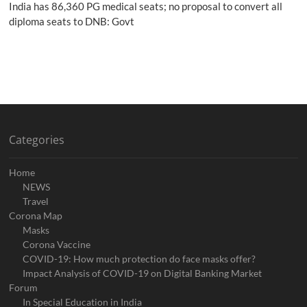
India has 86,360 PG medical seats; no proposal to convert all
diploma seats to DNB: Govt
Categories
Home
NEWS
Travel
Corona Map
Masks
Corona Vaccine
COVID-19: How much protection do face masks offer?
Impact Analysis of COVID-19 on Digital Banking Market
Forum
In Special Education in India