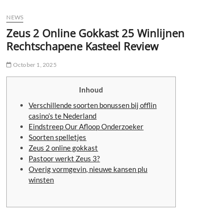
u
NEWS
B
u
Zeus 2 Online Gokkast 25 Winlijnen
t
Rechtschapene Kasteel Review
t
o
October 1, 2025
n
Inhoud
Verschillende soorten bonussen bij offlin
casino’s te Nederland
Eindstreep Our Afloop Onderzoeker
Soorten spelletjes
Zeus 2 online gokkast
Pastoor werkt Zeus 3?
Overig vormgevin, nieuwe kansen plu
winsten