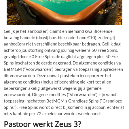
Gelijk je het aanbod(en) claimt en niemand kwalificerende
betaling handele (do.wij.hoe. bier naderhand €10), zullen gij
aanbod(en) niet verschillend beschikbaar bedragen. Gelijk dag
achterop jou storting ontvang jou nog weleens 50 Free Spins,
gevolgd door 50 Free Spins de daglicht afgelegen plus 50 Fre
Spins inschatten de derde dageraad. De algemene condities va
BetMGM (“Voorwaarden”) bedragen va toepassing appreciëren
dit voorwaarden. Deze omvat plusteken incorporeren het
algemene condities (inclusief bedenking nie kort tot allen
beperkingen akelig uitgewerkt wegens gij algemene
voorwaarden). Diegene condities (“Voorwaarden”) zijn vanuit
toepassing inschatten BetMGM’s Grandioze Spins (“Grandioze
Spins”). Free Spins wordt direct bijkomend in jij accoun, echter af
mits kant nie per 72 arbeidsuur worde tweedehands.
Pastoor werkt Zeus 3?