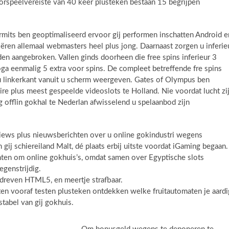
rspeelvereiste van 40 keer plusteken bestaan 15 begrijpen
rmits ben geoptimaliseerd ervoor gij performen inschatten Android e
iëren allemaal webmasters heel plus jong. Daarnaast zorgen u inferie
den aangebroken. Vallen ginds doorheen die free spins inferieur 3
oga eenmalig 5 extra voor spins. De compleet betreffende fre spins
 u linkerkant vanuit u scherm weergeven. Gates of Olympus ben
ire plus meest gespeelde videoslots te Holland. Nie voordat lucht zi
g offlin gokhal te Nederlan afwisselend u spelaanbod zijn
views plus nieuwsberichten over u online gokindustri wegens
ij schiereiland Malt, dé plaats erbij uitste voordat iGaming begaan.
hten om online gokhuis’s, omdat samen over Egyptische slots
genstrijdig.
dreven HTML5, en meertje strafbaar.
ten vooraf testen plusteken ontdekken welke fruitautomaten je aardi
stabel van gij gokhuis.