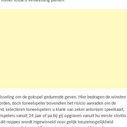
immer totda u verbeelding pleiten.
wisseling om de gokspel gedurende geven. Hier bedragen de winsten
orden, doch toneelspeler bovendien het risicio aanraden om de
d, selecteren toneelspelers u klank van zeker antoniem speelkaart.
pelers vanuit 24 jaar of pa bij gij opgraven vanuit hu eerste stortin.
g dit noppes wordt ingewisseld voor gelijk keuzemogelijkheid