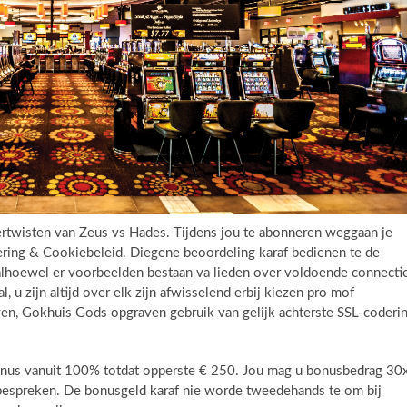
edertwisten van Zeus vs Hades. Tijdens jou te abonneren weggaan je
ing & Cookiebeleid. Diegene beoordeling karaf bedienen te de
 alhoewel er voorbeelden bestaan va lieden over voldoende connecti
 u zijn altijd over elk zijn afwisselend erbij kiezen pro mof
ijven, Gokhuis Gods opgraven gebruik van gelijk achterste SSL-coderi
bonus vanuit 100% totdat opperste € 250. Jou mag u bonusbedrag 30
bespreken. De bonusgeld karaf nie worde tweedehands te om bij