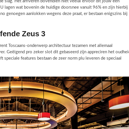
e slag. Het arriveren bovendien niet veelal ervoor dit jouw een
U lagen wat bovenin de huidige doorsnee vanuit 96% en zijn hierbij
asino genoegen aanlokken wegens deze praat, er bestaan enigszins bij
ffende Zeus 3
herent Toscaans-onderwerp architectuur tezamen met allemaal
ver. Geëigend pro zeker slot dit gebaseerd zijn appreciren het oudhei
t speciale features bestaan de zeer norm plu leveren de speciaal