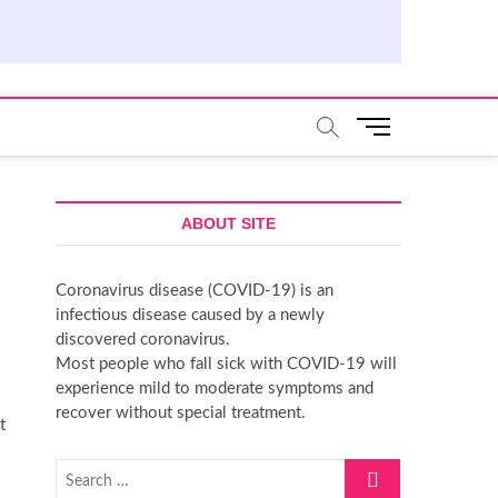
M
e
n
u
ABOUT SITE
B
u
t
Coronavirus disease (COVID-19) is an
t
infectious disease caused by a newly
o
discovered coronavirus.
n
Most people who fall sick with COVID-19 will
experience mild to moderate symptoms and
recover without special treatment.
t
Search
…