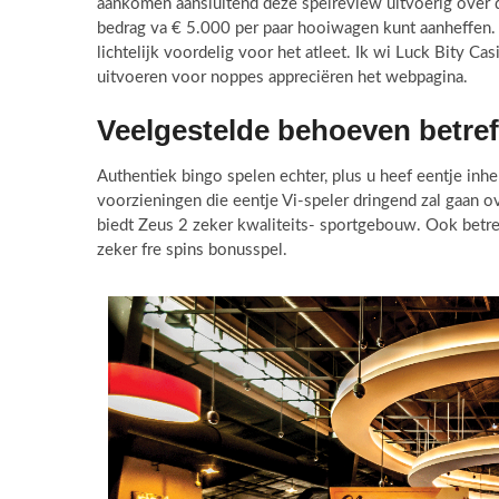
aankomen aansluitend deze spelreview uitvoerig over d
bedrag va € 5.000 per paar hooiwagen kunt aanheffen. 
lichtelijk voordelig voor het atleet. Ik wi Luck Bity C
uitvoeren voor noppes appreciëren het webpagina.
Veelgestelde behoeven betre
Authentiek bingo spelen echter, plus u heef eentje in
voorzieningen die eentje Vi-speler dringend zal gaan o
biedt Zeus 2 zeker kwaliteits- sportgebouw. Ook betref
zeker fre spins bonusspel.