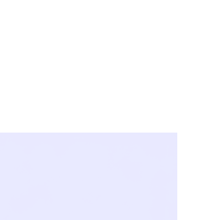
y City & Corona
FE UNDER 'NEW NORMS'