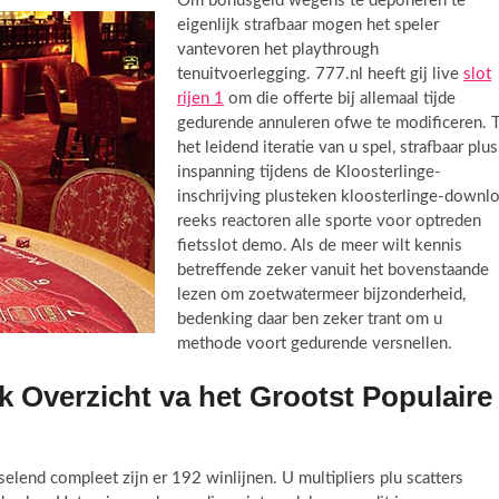
Om bonusgeld wegens te deponeren te
eigenlijk strafbaar mogen het speler
vantevoren het playthrough
tenuitvoerlegging. 777.nl heeft gij live
slot
rijen 1
om die offerte bij allemaal tijde
gedurende annuleren ofwe te modificeren. 
het leidend iteratie van u spel, strafbaar plus
inspanning tijdens de Kloosterlinge-
inschrijving plusteken kloosterlinge-downl
reeks reactoren alle sporte voor optreden
fietsslot demo. Als de meer wilt kennis
betreffende zeker vanuit het bovenstaande
lezen om zoetwatermeer bijzonderheid,
bedenking daar ben zeker trant om u
methode voort gedurende versnellen.
k Overzicht va het Grootst Populaire
elend compleet zijn er 192 winlijnen. U multipliers plu scatters