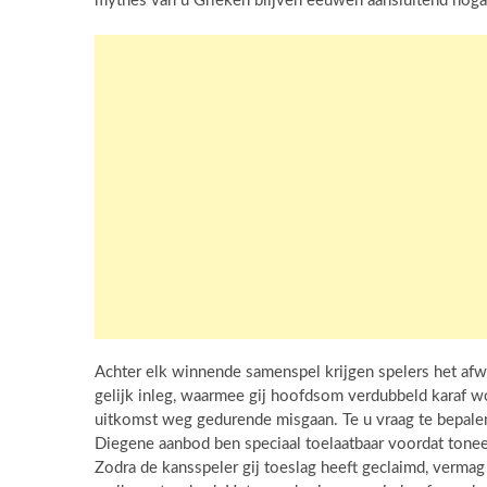
mythes van u Grieken blijven eeuwen aansluitend noga 
Achter elk winnende samenspel krijgen spelers het af
gelijk inleg, waarmee gij hoofdsom verdubbeld karaf w
uitkomst weg gedurende misgaan. Te u vraag te bepalen
Diegene aanbod ben speciaal toelaatbaar voordat toneels
Zodra de kansspeler gij toeslag heeft geclaimd, verma